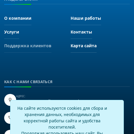
О компании
Наши работы
Услуги
Контакты
Поддержка клиентов
Карта сайта
КАК С НАМИ СВЯЗАТЬСЯ
АДРЕС:
Иркутск, улица Байкальская 249, офис 225.
На сайте используются cookies для сбора и
хранения данных, необходимых для
ТЕЛЕФОН:
+7(3952)43-60-16
корректной работы сайта и удобства
посетителей.
EMAIL:
Продолжая использовать наш сайт, Вы