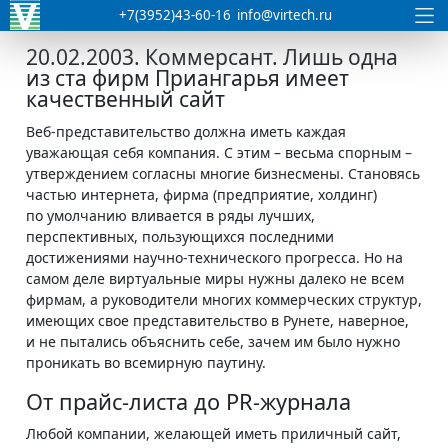
+7(3952)43-60-16
info@virtech.ru
20.02.2003. Коммерсант. Лишь одна
из ста фирм Приангарья имеет
качественный сайт
Веб-представительство должна иметь каждая
уважающая себя компания. С этим – весьма спорным –
утверждением согласны многие бизнесмены. Становясь
частью интернета, фирма (предприятие, холдинг)
по умолчанию вливается в ряды лучших,
перспективных, пользующихся последними
достижениями научно-технического прогресса. Но на
самом деле виртуальные миры нужны далеко не всем
фирмам, а руководители многих коммерческих структур,
имеющих свое представительство в Рунете, наверное,
и не пытались объяснить себе, зачем им было нужно
проникать во всемирную паутину.
От прайс-листа до PR-журнала
Любой компании, желающей иметь приличный сайт,