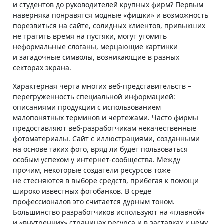
и студентов до руководителей крупных фирм? Первым
наверняка понравятся модные «фишки» и возможность
порезвиться на сайте, солидных клиентов, привыкших
не тратить время на пустяки, могут утомить
неформальные слоганы, мерцающие картинки
и загадочные символы, возникающие в разных
секторах экрана.
Характерная черта многих веб-представительств –
перегруженность специальной информацией:
описаниями продукции с использованием
малопонятных терминов и чертежами. Часто фирмы
предоставляют веб-разработчикам некачественные
фотоматериалы. Сайт с иллюстрациями, созданными
на основе таких фото, вряд ли будет пользоваться
особым успехом у интернет-сообщества. Между
прочим, некоторые создатели ресурсов тоже
не стесняются в выборе средств, прибегая к помощи
широко известных фотобанков. В среде
профессионалов это считается дурным тоном.
Большинство разработчиков используют на «главной»
и «внутренних» страницах ресурса и в заставках к нему