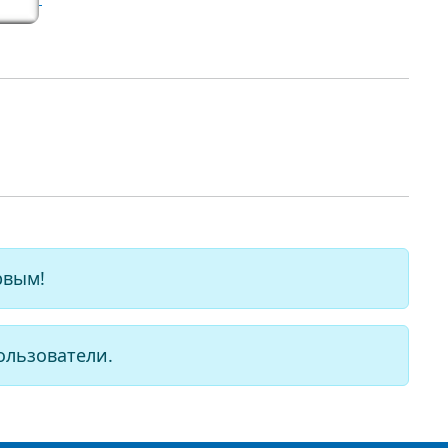
рвым!
ользователи.