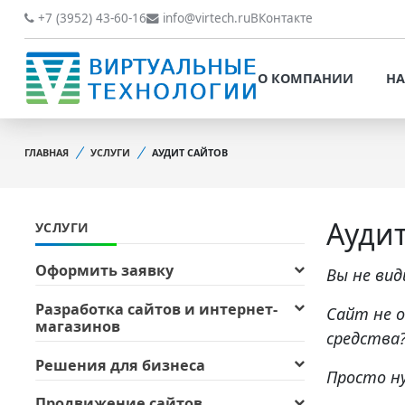
О КОМПАНИИ
НАШИ РАБОТЫ
+7 (3952) 43-60-16
info@virtech.ru
ВКонтакте
ВИДЫ ДЕЯТЕЛЬНОСТИ
О КОМПАНИИ
НА
НОВОСТИ
ВИДЫ ДЕЯТЕЛЬНОСТИ
НАШИ ПРЕИМУЩЕСТВА
ГЛАВНАЯ
УСЛУГИ
АУДИТ САЙТОВ
НОВОСТИ
ОБРАБОТКА
НАШИ ПРЕИМУЩЕСТВА
ПЕРСОНАЛЬНЫХ ДАННЫХ
Аудит
УСЛУГИ
ОБРАБОТКА ПЕРСОНАЛ
ОФИЦИАЛЬНЫЕ
ДАННЫХ
ДОКУМЕНТЫ
Оформить заявку
Вы не ви
ОФИЦИАЛЬНЫЕ ДОКУМ
ОБРАТНАЯ СВЯЗЬ
Разработка сайтов и интернет-
Сайт не 
магазинов
ОБРАТНАЯ СВЯЗЬ
средства
ОТЗЫВЫ КЛИЕНТОВ
ОТЗЫВЫ КЛИЕНТОВ
Решения для бизнеса
Просто ну
Продвижение сайтов