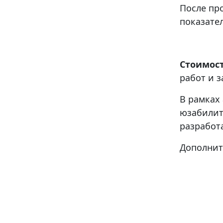
После пр
показате
Стоимос
работ и 
В рамках
юзабилит
разработ
Дополнит