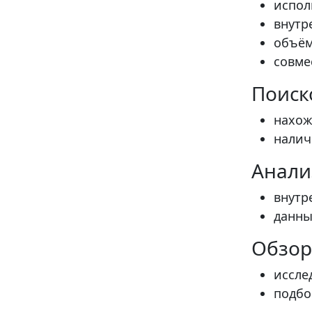
испол
внутр
объём
совме
Поиск
нахож
налич
Анали
внутр
данны
Обзор
иссле
подбо