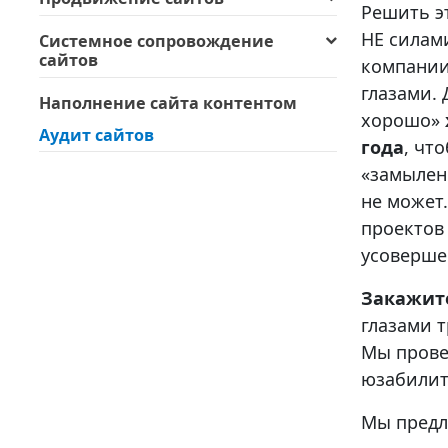
Решить э
НЕ силам
Системное сопровождение
сайтов
компании
глазами.
Наполнение сайта контентом
хорошо»
Аудит сайтов
года
, чт
«замылен
не может
проектов
усоверше
Закажите
глазами 
Мы провед
юзабилит
Мы предл