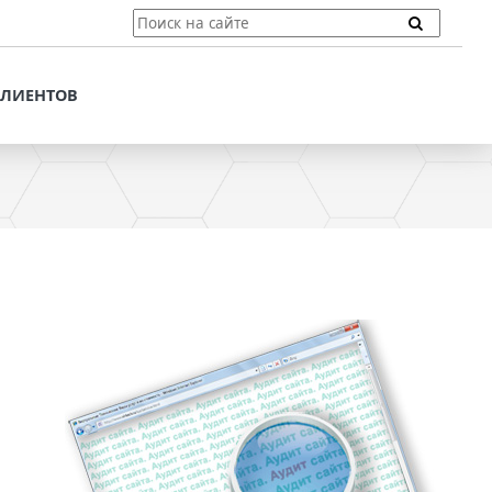
ТЫ
ПОДДЕРЖКА КЛИЕНТОВ
ПРЕДЛОЖЕНИЯ ДЛЯ
КЛИЕНТОВ
ПОТЕНЦИАЛЬНЫХ
КЛИЕНТОВ
ДЛЯ
ЫХ КЛИЕНТОВ
СТАТЬИ И РЕКОМЕНДАЦИИ
ОМЕНДАЦИИ
VT-CMF. СПРАВОЧНАЯ
ИНФОРМАЦИЯ
ОЧНАЯ
ЗАДАТЬ ВОПРОС