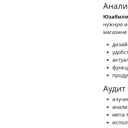
Анали
Юзабил
нужную и
магазине 
дизай
удобс
актуа
функц
проду
Аудит
изуче
анали
мета-
испол