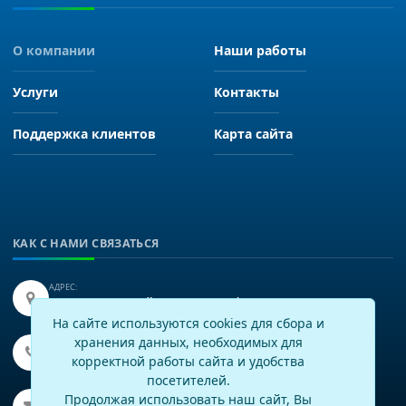
О компании
Наши работы
Услуги
Контакты
Поддержка клиентов
Карта сайта
КАК С НАМИ СВЯЗАТЬСЯ
АДРЕС:
Иркутск, улица Байкальская 249, офис 225.
На сайте используются cookies для сбора и
хранения данных, необходимых для
ТЕЛЕФОН:
+7(3952)43-60-16
корректной работы сайта и удобства
посетителей.
EMAIL:
Продолжая использовать наш сайт, Вы