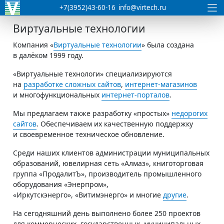
+7(3952)43-60-16
info@virtech.ru
Виртуальные технологии
Компания «
Виртуальные технологии
» была создана
в далёком 1999 году.
«Виртуальные технологи» специализируются
на
разработке сложных сайтов
,
интернет-магазинов
и многофункциональных
интернет-порталов
.
Мы предлагаем также разработку «простых»
недорогих
сайтов
. Обеспечиваем их качественную поддержку
и своевременное техническое обновление.
Среди наших клиентов администрации муниципальных
образований, ювелирная сеть «Алмаз», книготорговая
группа «ПродалитЪ», производитель промышленного
оборудования «Энерпром»,
«Иркутскэнерго», «Витимэнерго» и многие
другие
.
На сегодняшний день выполнено более 250 проектов
для коммерческих, государственных, муниципальных