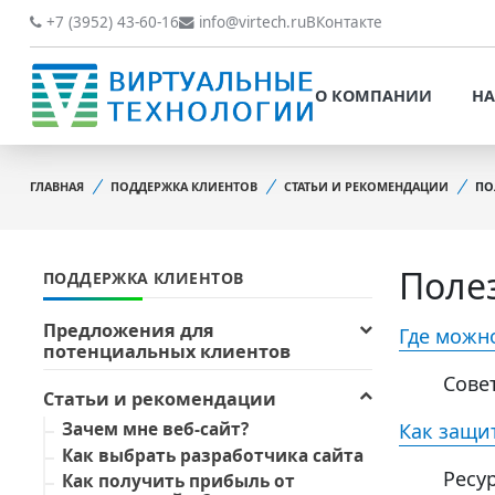
О КОМПАНИИ
НАШИ РАБОТЫ
+7 (3952) 43-60-16
info@virtech.ru
ВКонтакте
ВИДЫ ДЕЯТЕЛЬНОСТИ
О КОМПАНИИ
НА
НОВОСТИ
ВИДЫ ДЕЯТЕЛЬНОСТИ
НАШИ ПРЕИМУЩЕСТВА
ГЛАВНАЯ
ПОДДЕРЖКА КЛИЕНТОВ
СТАТЬИ И РЕКОМЕНДАЦИИ
ПО
НОВОСТИ
ОБРАБОТКА
НАШИ ПРЕИМУЩЕСТВА
ПЕРСОНАЛЬНЫХ ДАННЫХ
Поле
ПОДДЕРЖКА КЛИЕНТОВ
ОБРАБОТКА ПЕРСОНАЛ
ОФИЦИАЛЬНЫЕ
ДАННЫХ
ДОКУМЕНТЫ
Предложения для
Где можн
потенциальных клиентов
ОФИЦИАЛЬНЫЕ ДОКУМ
ОБРАТНАЯ СВЯЗЬ
Сове
Статьи и рекомендации
ОБРАТНАЯ СВЯЗЬ
ОТЗЫВЫ КЛИЕНТОВ
Как защи
Зачем мне веб-сайт?
ОТЗЫВЫ КЛИЕНТОВ
Как выбрать разработчика сайта
Ресу
Как получить прибыль от