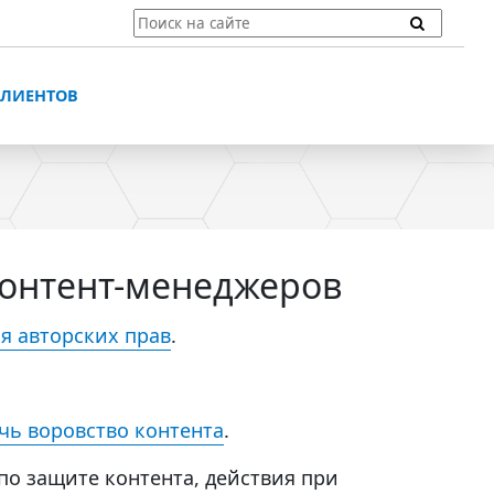
ТЫ
ПОДДЕРЖКА КЛИЕНТОВ
ПРЕДЛОЖЕНИЯ ДЛЯ
КЛИЕНТОВ
ПОТЕНЦИАЛЬНЫХ
КЛИЕНТОВ
ДЛЯ
ЫХ КЛИЕНТОВ
СТАТЬИ И РЕКОМЕНДАЦИИ
ОМЕНДАЦИИ
VT-CMF. СПРАВОЧНАЯ
ИНФОРМАЦИЯ
ОЧНАЯ
контент-менеджеров
ЗАДАТЬ ВОПРОС
я авторских прав
.
чь воровство контента
.
по защите контента, действия при