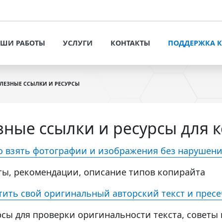
УСЛУГИ
КОНТАК
ОФОРМИТЬ ЗАЯВКУ
ШИ РАБОТЫ
УСЛУГИ
КОНТАКТЫ
ПОДДЕРЖКА 
РАЗРАБОТКА САЙТОВ И
ИНТЕРНЕТ-МАГАЗИНОВ
ОФОРМИТЬ ЗАЯВКУ
ПРЕДЛОЖЕНИЯ 
ПОТЕНЦИАЛЬН
ЛЕЗНЫЕ ССЫЛКИ И РЕСУРСЫ
РАЗРАБОТКА САЙТОВ И
РЕШЕНИЯ ДЛЯ БИЗНЕСА
ИНТЕРНЕТ-МАГАЗИНОВ
СТАТЬИ И РЕК
ПРОДВИЖЕНИЕ САЙТОВ
РЕШЕНИЯ ДЛЯ БИЗНЕСА
VT-CMF. СПРАВ
зные ссылки и ресурсы для 
ИНФОРМАЦИЯ
ЬНЫХ
СИСТЕМНОЕ
ПРОДВИЖЕНИЕ САЙТОВ
СОПРОВОЖДЕНИЕ САЙТОВ
ЗАДАТЬ ВОПРОС
о взять фотографии и изображения без нарушени
ЕНТЫ
СИСТЕМНОЕ СОПРОВОЖДЕНИЕ
НАПОЛНЕНИЕ САЙТА
САЙТОВ
ты, рекомендации, описание типов копирайта
КОНТЕНТОМ
НАПОЛНЕНИЕ САЙТА
тить свой оригинальный авторский текст и пресе
АУДИТ САЙТОВ
КОНТЕНТОМ
рсы для проверки оригинальности текста, советы 
АУДИТ САЙТОВ