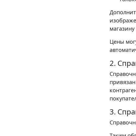
Дополнит
изображе
магазину
Цены мог
автомати
2. Спр
Справочн
привязан
контраге
покупате
3. Спр
Справочн
Таким об