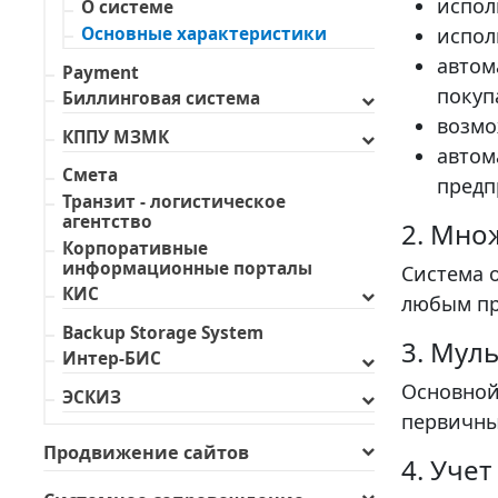
испол
О системе
испол
Основные характеристики
автом
Payment
покуп
Биллинговая система
возмо
КППУ МЗМК
автом
Смета
предп
Транзит - логистическое
агентство
2. Мно
Корпоративные
информационные порталы
Система 
КИС
любым пр
Backup Storage System
3. Мул
Интер-БИС
Основной
ЭСКИЗ
первичны
Продвижение сайтов
4. Учет