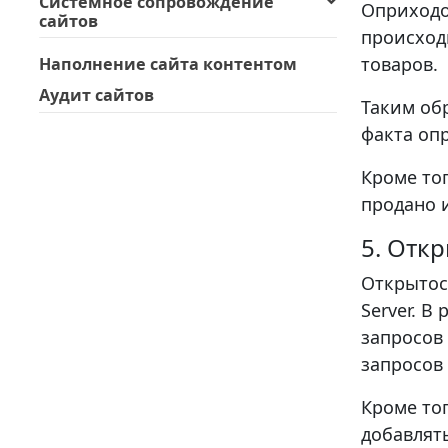
Системное сопровождение
Оприходо
сайтов
происход
товаров.
Наполнение сайта контентом
Аудит сайтов
Таким об
факта оп
Кроме то
продано и
5. Отк
Открытос
Server. 
запросов 
запросов
Кроме то
добавлят