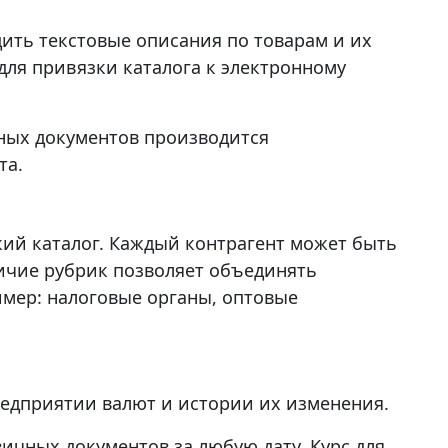
дить текстовые описания по товарам и их
ля привязки каталога к электронному
ных документов производится
та.
кий каталог. Каждый контрагент может быть
личие рубрик позволяет объединять
имер: налоговые органы, оптовые
едприятии валют и истории их изменения.
чных документов за любую дату. Курс для