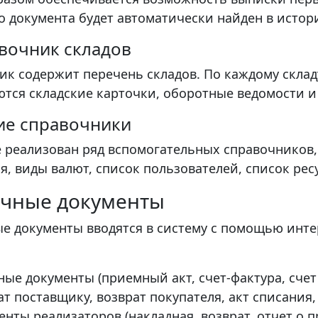
о документа будет автоматически найден в истор
авочник складов
ик содержит перечень складов. По каждому складу
тся складские карточки, оборотные ведомости и 
гие справочники
е реализован ряд вспомогательных справочников
, виды валют, список пользователей, список ресур
чные документы
е документы вводятся в систему с помощью инте
ные документы (приемный акт, счет-фактура, счет
ат поставщику, возврат покупателя, акт списания
енты реализаторов (накладная, возврат, отчет о п