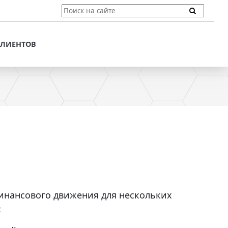
ТЫ
ПОДДЕРЖКА КЛИЕНТОВ
ПРЕДЛОЖЕНИЯ ДЛЯ
КЛИЕНТОВ
ПОТЕНЦИАЛЬНЫХ
КЛИЕНТОВ
ДЛЯ
ЫХ КЛИЕНТОВ
СТАТЬИ И РЕКОМЕНДАЦИИ
ОМЕНДАЦИИ
VT-CMF. СПРАВОЧНАЯ
ИНФОРМАЦИЯ
ОЧНАЯ
ЗАДАТЬ ВОПРОС
финансового движения для нескольких
: