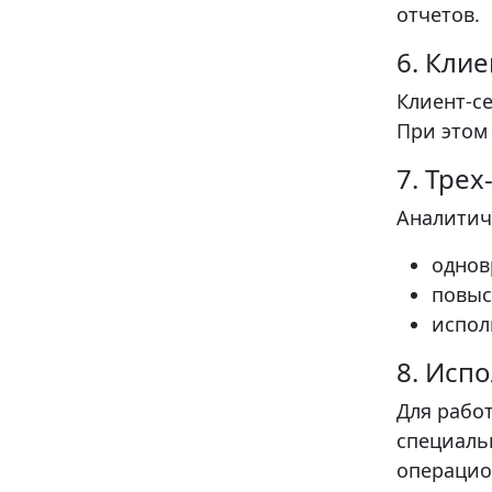
отчетов.
6. Кли
Клиент-с
При этом
7. Тре
Аналитич
однов
повыс
испол
8. Исп
Для рабо
специальн
операцио