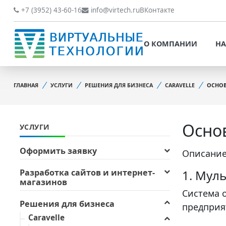
О КОМПАНИИ
НАШИ РАБОТЫ
+7 (3952) 43-60-16
info@virtech.ru
ВКонтакте
ВИДЫ ДЕЯТЕЛЬНОСТИ
О КОМПАНИИ
НА
НОВОСТИ
ВИДЫ ДЕЯТЕЛЬНОСТИ
НАШИ ПРЕИМУЩЕСТВА
ГЛАВНАЯ
УСЛУГИ
РЕШЕНИЯ ДЛЯ БИЗНЕСА
CARAVELLE
ОСНОВ
НОВОСТИ
ОБРАБОТКА
НАШИ ПРЕИМУЩЕСТВА
ПЕРСОНАЛЬНЫХ ДАННЫХ
Осно
УСЛУГИ
ОБРАБОТКА ПЕРСОНАЛ
ОФИЦИАЛЬНЫЕ
ДАННЫХ
ДОКУМЕНТЫ
Оформить заявку
Описание
ОФИЦИАЛЬНЫЕ ДОКУМ
ОБРАТНАЯ СВЯЗЬ
1. Мул
Разработка сайтов и интернет-
магазинов
ОБРАТНАЯ СВЯЗЬ
ОТЗЫВЫ КЛИЕНТОВ
Система 
ОТЗЫВЫ КЛИЕНТОВ
Решения для бизнеса
предприя
Caravelle