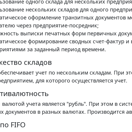
ьзование одного склада для нескольких предприя
ьзование нескольких складов для одного предпри
атическое оформление транзитных документов м
ателю через предприятие-посредник;
жность выписки печатных форм первичных докуме
атическое формирование сводных счет-фактур и
риятиями за заданный период времени.
жество складов
обеспечивает учет по нескольким складам. При э
едприятием, для которого осуществляется учет.
ьтивалютность
 валютой учета является "рубль". При этом в си
х документов в разных валютах. Производится а
 по FIFO