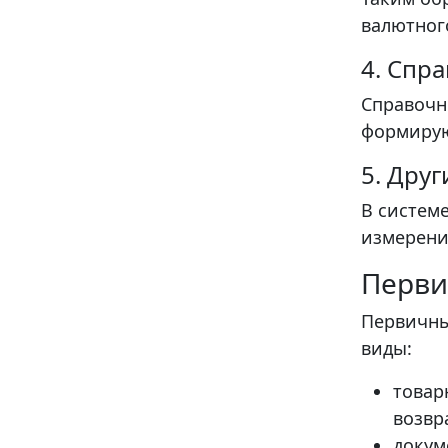
валютног
4. Спр
Справочн
формирую
5. Дру
В систем
измерения
Перви
Первичны
виды:
товар
возвр
докум