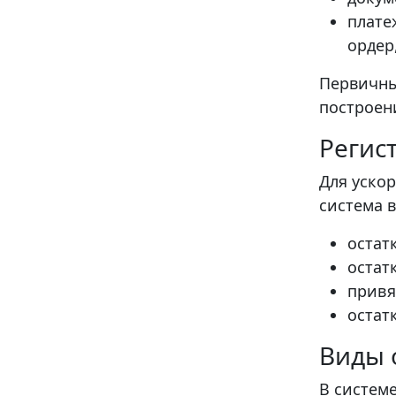
плате
ордер
Первичны
построен
Регис
Для уско
система 
остат
остат
привя
остат
Виды 
В систем