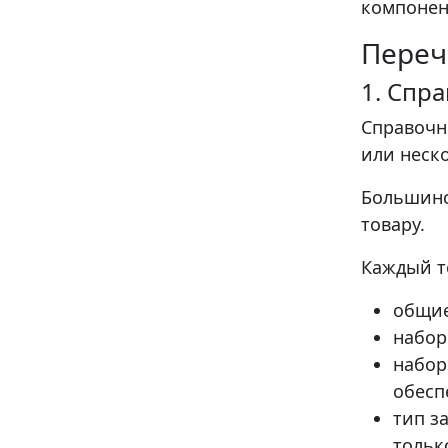
компонен
Переч
1. Спр
Справочн
или неск
Большинс
товару.
Каждый т
общие
набор
набор
обесп
тип з
только