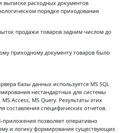
ри выписке расходных документов
онологическом порядке приходования
пыток продажи товаров задним числом до
ному приходному документу товаров было
ервера базы данных используется MS SQL
ормирования нестандартных для системы
 MS Access, MS Query. Результаты этих
ля составления специфических отчетов.
EB-приложения позволяет оперативно
орму и логику формирования существующих