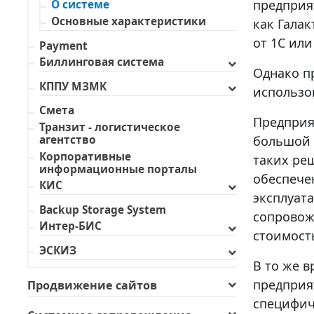
предприя
О системе
Основные характеристики
как Галак
от 1С или
Payment
Биллинговая система
Однако п
КППУ МЗМК
использо
Смета
Предприя
Транзит - логистическое
большой 
агентство
Корпоративные
таких ре
информационные порталы
обеспече
КИС
эксплуат
Backup Storage System
сопровож
Интер-БИС
стоимост
ЭСКИЗ
В то же 
предприя
Продвижение сайтов
специфич