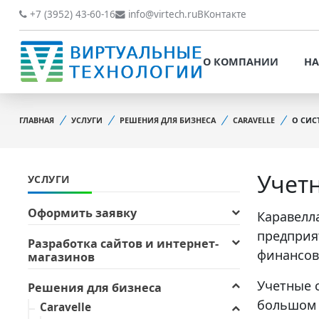
О КОМПАНИИ
НАШИ РАБОТЫ
+7 (3952) 43-60-16
info@virtech.ru
ВКонтакте
ВИДЫ ДЕЯТЕЛЬНОСТИ
О КОМПАНИИ
НА
НОВОСТИ
ВИДЫ ДЕЯТЕЛЬНОСТИ
НАШИ ПРЕИМУЩЕСТВА
ГЛАВНАЯ
УСЛУГИ
РЕШЕНИЯ ДЛЯ БИЗНЕСА
CARAVELLE
О СИС
НОВОСТИ
ОБРАБОТКА
НАШИ ПРЕИМУЩЕСТВА
ПЕРСОНАЛЬНЫХ ДАННЫХ
Учет
УСЛУГИ
ОБРАБОТКА ПЕРСОНАЛ
ОФИЦИАЛЬНЫЕ
ДАННЫХ
ДОКУМЕНТЫ
Оформить заявку
Каравелл
ОФИЦИАЛЬНЫЕ ДОКУМ
предприя
ОБРАТНАЯ СВЯЗЬ
Разработка сайтов и интернет-
финансов
магазинов
ОБРАТНАЯ СВЯЗЬ
ОТЗЫВЫ КЛИЕНТОВ
Учетные 
ОТЗЫВЫ КЛИЕНТОВ
Решения для бизнеса
большом 
Caravelle