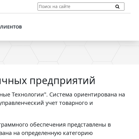
ТЫ
ПОДДЕРЖКА КЛИЕНТОВ
ПРЕДЛОЖЕНИЯ ДЛЯ
КЛИЕНТОВ
ПОТЕНЦИАЛЬНЫХ
КЛИЕНТОВ
ДЛЯ
ЫХ КЛИЕНТОВ
СТАТЬИ И РЕКОМЕНДАЦИИ
ОМЕНДАЦИИ
VT-CMF. СПРАВОЧНАЯ
ИНФОРМАЦИЯ
ОЧНАЯ
ничных предприятий
ЗАДАТЬ ВОПРОС
ные Технологии". Система ориентирована на
управленческий учет товарного и
граммного обеспечения представлены в
вана на определенную категорию