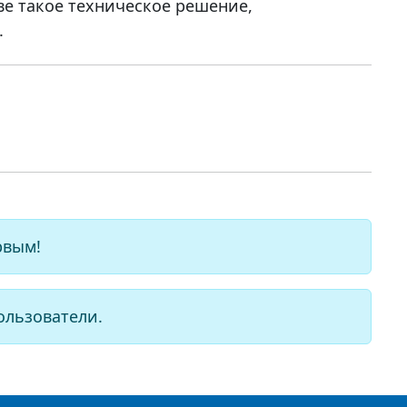
иве такое техническое решение,
.
рвым!
ользователи.