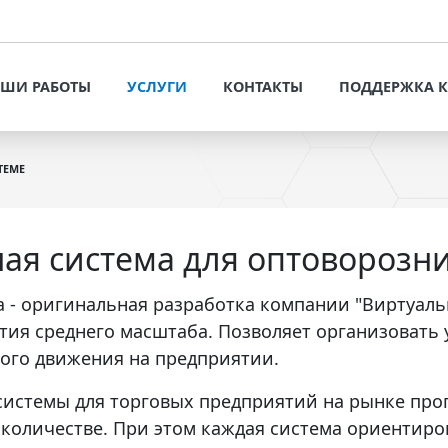
УСЛУГИ
КОНТАК
ОФОРМИТЬ ЗАЯВКУ
ШИ РАБОТЫ
УСЛУГИ
КОНТАКТЫ
ПОДДЕРЖКА 
РАЗРАБОТКА САЙТОВ И
ИНТЕРНЕТ-МАГАЗИНОВ
ОФОРМИТЬ ЗАЯВКУ
ПРЕДЛОЖЕНИЯ 
ПОТЕНЦИАЛЬН
ТЕМЕ
РАЗРАБОТКА САЙТОВ И
РЕШЕНИЯ ДЛЯ БИЗНЕСА
ИНТЕРНЕТ-МАГАЗИНОВ
СТАТЬИ И РЕК
ПРОДВИЖЕНИЕ САЙТОВ
РЕШЕНИЯ ДЛЯ БИЗНЕСА
VT-CMF. СПРАВ
ная система для оптовороз
ИНФОРМАЦИЯ
ЬНЫХ
СИСТЕМНОЕ
ПРОДВИЖЕНИЕ САЙТОВ
СОПРОВОЖДЕНИЕ САЙТОВ
ЗАДАТЬ ВОПРОС
а - оригинальная разработка компании "Виртуаль
ЕНТЫ
СИСТЕМНОЕ СОПРОВОЖДЕНИЕ
тия среднего масштаба. Позволяет организовать 
НАПОЛНЕНИЕ САЙТА
САЙТОВ
КОНТЕНТОМ
ого движения на предприятии.
НАПОЛНЕНИЕ САЙТА
АУДИТ САЙТОВ
системы для торговых предприятий на рынке про
КОНТЕНТОМ
количестве. При этом каждая система ориентиро
АУДИТ САЙТОВ