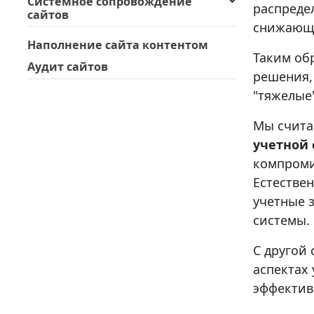
Системное сопровождение
распреде
сайтов
снижающи
Наполнение сайта контентом
Таким об
Аудит сайтов
решения,
"тяжелые
Мы счита
учетной
компроми
Естестве
учетные 
системы.
С другой
аспектах
эффектив