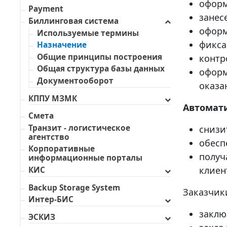
оформ
Payment
занес
Биллинговая система
оформ
Используемые термины
фикса
Назначение
Общие принципы построения
контр
Общая структура базы данных
оформ
Документооборот
оказа
КППУ МЗМК
Автомат
Смета
Транзит - логистическое
снизи
агентство
обесп
Корпоративные
получ
информационные порталы
клиен
КИС
Backup Storage System
Заказчик
Интер-БИС
заклю
ЭСКИЗ