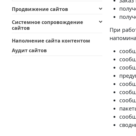
заказ
получ
Продвижение сайтов
получ
Системное сопровождение
сайтов
При рабо
напомина
Наполнение сайта контентом
Аудит сайтов
сообщ
сообщ
сообщ
преду
сообщ
сообщ
сообщ
пакет
сообщ
сводн