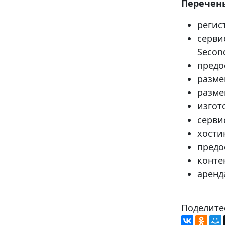
Перечень
регис
серви
Secon
предо
разме
разме
изгот
серви
хости
предо
конте
аренд
Поделите