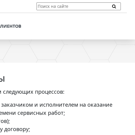
ТЫ
ПОДДЕРЖКА КЛИЕНТОВ
ПРЕДЛОЖЕНИЯ ДЛЯ
КЛИЕНТОВ
ПОТЕНЦИАЛЬНЫХ
КЛИЕНТОВ
ДЛЯ
ЫХ КЛИЕНТОВ
СТАТЬИ И РЕКОМЕНДАЦИИ
ОМЕНДАЦИИ
VT-CMF. СПРАВОЧНАЯ
ИНФОРМАЦИЯ
ОЧНАЯ
ы
ЗАДАТЬ ВОПРОС
и следующих процессов:
 заказчиком и исполнителем на оказание
емени сервисных работ;
ов);
у договору;