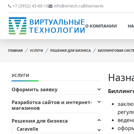
О КОМПАНИИ
НАШИ РАБОТЫ
+7 (3952) 43-60-16
info@virtech.ru
ВКонтакте
ВИДЫ ДЕЯТЕЛЬНОСТИ
О КОМПАНИИ
НА
НОВОСТИ
ВИДЫ ДЕЯТЕЛЬНОСТИ
НАШИ ПРЕИМУЩЕСТВА
ГЛАВНАЯ
УСЛУГИ
РЕШЕНИЯ ДЛЯ БИЗНЕСА
БИЛЛИНГОВАЯ СИСТ
НОВОСТИ
ОБРАБОТКА
НАШИ ПРЕИМУЩЕСТВА
ПЕРСОНАЛЬНЫХ ДАННЫХ
Назн
УСЛУГИ
ОБРАБОТКА ПЕРСОНАЛ
ОФИЦИАЛЬНЫЕ
ДАННЫХ
ДОКУМЕНТЫ
Оформить заявку
Биллинг
ОФИЦИАЛЬНЫЕ ДОКУМ
ОБРАТНАЯ СВЯЗЬ
Разработка сайтов и интернет-
заклю
магазинов
ОБРАТНАЯ СВЯЗЬ
регул
ОТЗЫВЫ КЛИЕНТОВ
веден
ОТЗЫВЫ КЛИЕНТОВ
Решения для бизнеса
оформ
Caravelle