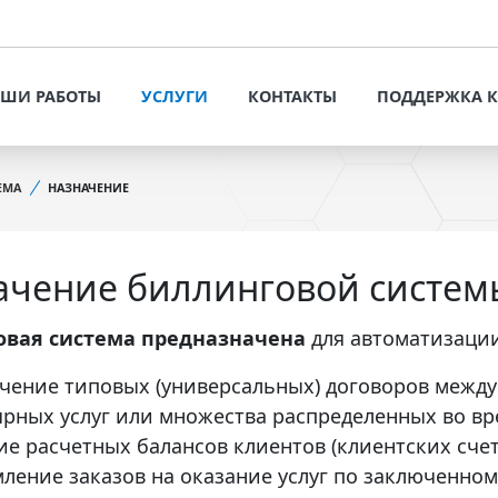
УСЛУГИ
КОНТАК
ОФОРМИТЬ ЗАЯВКУ
ШИ РАБОТЫ
УСЛУГИ
КОНТАКТЫ
ПОДДЕРЖКА 
РАЗРАБОТКА САЙТОВ И
ИНТЕРНЕТ-МАГАЗИНОВ
ОФОРМИТЬ ЗАЯВКУ
ПРЕДЛОЖЕНИЯ 
ПОТЕНЦИАЛЬН
ЕМА
НАЗНАЧЕНИЕ
РАЗРАБОТКА САЙТОВ И
РЕШЕНИЯ ДЛЯ БИЗНЕСА
ИНТЕРНЕТ-МАГАЗИНОВ
СТАТЬИ И РЕК
ПРОДВИЖЕНИЕ САЙТОВ
РЕШЕНИЯ ДЛЯ БИЗНЕСА
VT-CMF. СПРАВ
ачение биллинговой систем
ИНФОРМАЦИЯ
ЬНЫХ
СИСТЕМНОЕ
ПРОДВИЖЕНИЕ САЙТОВ
СОПРОВОЖДЕНИЕ САЙТОВ
ЗАДАТЬ ВОПРОС
овая система предназначена
для автоматизаци
ЕНТЫ
СИСТЕМНОЕ СОПРОВОЖДЕНИЕ
НАПОЛНЕНИЕ САЙТА
САЙТОВ
чение типовых (универсальных) договоров между
КОНТЕНТОМ
ярных услуг или множества распределенных во вр
НАПОЛНЕНИЕ САЙТА
АУДИТ САЙТОВ
ие расчетных балансов клиентов (клиентских счет
КОНТЕНТОМ
ление заказов на оказание услуг по заключенном
АУДИТ САЙТОВ