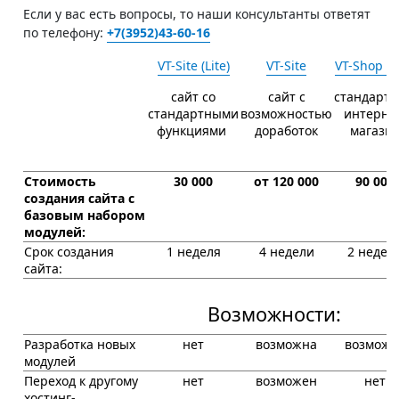
Если у вас есть вопросы, то наши консультанты ответят
по телефону:
+7(3952)43-60-16
VT-Site (Lite)
VT-Site
VT-Shop (Li
сайт со
сайт с
стандарт
стандартными
возможностью
интерне
функциями
доработок
магази
Стоимость
30 000
от 120 000
90 000
создания сайта с
базовым набором
модулей:
Срок создания
1 неделя
4 недели
2 недел
сайта:
Возможности:
Разработка новых
нет
возможна
возможн
модулей
Переход к другому
нет
возможен
нет
хостинг-