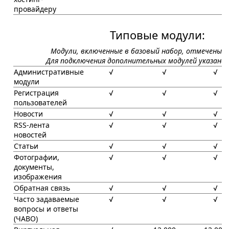
провайдеру
Типовые модули:
Модули, включенные в базовый набор, отмечены з
Для подключения дополнительных модулей указана
Административные
√
√
√
модули
Регистрация
√
√
√
пользователей
Новости
√
√
√
RSS-лента
√
√
√
новостей
Статьи
√
√
√
Фотографии,
√
√
√
документы,
изображения
Обратная связь
√
√
√
Часто задаваемые
√
√
√
вопросы и ответы
(ЧАВО)