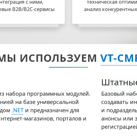
нтеграция с ними,
техническая оптими
овые B2B/B2C-сервисы
анализ конкурентных
МЫ ИСПОЛЬЗУЕМ
VT-CM
Штатные
из набора программных модулей.
Базовый наб
нией на базе универсальной
создавать и
одом
.NET
и предназначен для
и подразделы
нтернет-магазинов, порталов и
анонсы или з
регистрацие