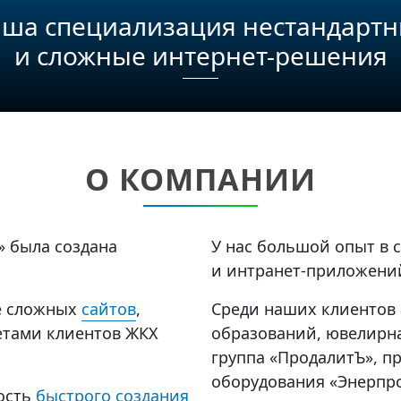
ша специализация нестандарт
и сложные интернет-решения
О КОМПАНИИ
 была создана
У нас большой опыт в 
и интранет-приложени
е сложных
сайтов
,
Среди наших клиентов
етами клиентов ЖКХ
образований, ювелирна
группа «ПродалитЪ», 
оборудования «Энерпро
ность
быстрого создания