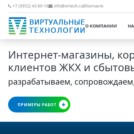
О КОМПАНИИ
НАШИ РАБОТЫ
+7 (3952) 43-60-16
info@virtech.ru
ВКонтакте
ВИДЫ ДЕЯТЕЛЬНОСТИ
О КОМПАНИИ
НА
НОВОСТИ
ВИДЫ ДЕЯТЕЛЬНОСТИ
НАШИ ПРЕИМУЩЕСТВА
Интернет-магазины, ко
НОВОСТИ
ОБРАБОТКА
клиентов ЖКХ и сбытов
НАШИ ПРЕИМУЩЕСТВА
ПЕРСОНАЛЬНЫХ ДАННЫХ
ОБРАБОТКА ПЕРСОНАЛ
разрабатываем, сопровождаем
ОФИЦИАЛЬНЫЕ
ДАННЫХ
ДОКУМЕНТЫ
ОФИЦИАЛЬНЫЕ ДОКУМ
ОБРАТНАЯ СВЯЗЬ
ПРИМЕРЫ РАБОТ
ОБРАТНАЯ СВЯЗЬ
ОТЗЫВЫ КЛИЕНТОВ
ОТЗЫВЫ КЛИЕНТОВ