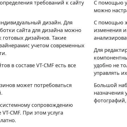
 определения требований к сайту
С помощью у
можно настр
индивидуальный дизайн. Для
С помощью ж
ботки сайта для дизайна можно
изменения и
 готовых дизайнов. Такие
анализирова
зайнерамис учетом современных
Для редакти
ти.
компонентны
ов в составе VT-CMF есть все
удобно не то
управлять и
азинов может потребоваться
Большой наб
.
назначения 
фотографий, 
о системному сопровождению
 VT-CMF. При этом услуга
латно.