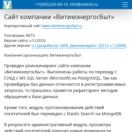
+7(3952)43-60-16
info@virtech.ru
Сайт компании «Витимэнергосбыт»
Корпоративный сайт
www.vitimenergosbyt.ru
Платформа: NET5.
Версия сайта: v.3 (2023)
Другие версии:
v.2 (разработка: 2009, реинжиниринг: 2021)
;
v.1 (2009)
;
Компания (организация): Витимэнергосбыт
Проведен реинжиниринг сайта компании
«Витимэнергосбыт». Выполнены работы по переходу с
СУБД с MS SQL Server (Microsoft) на PostgreSQL. Так как
провайдеры баз данных отличаются в регистрозависимых
запросах, то пришлось провести рефакторинг методов
обращения к базе данных.
Кроме того, модуль протоколирования действий
посетителей был переведен с Elastic Search на MongoDB.
В результате административный модуль просмотра
действий посетителей получил новые возможности