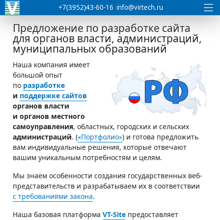
+7(3952)43-60-16
info@virtech.ru
Предложение по разработке сайта
для органов власти, администраций,
муниципальных образований
Наша компания имеет
большой опыт
по
разработке
и
поддержке сайтов
органов власти
и органов местного
самоуправления
, областных, городских и сельских
администраций
. (
«Портфолио»
) и готова предложить
вам индивидуальные решения, которые отвечают
вашим уникальным потребностям и целям.
Мы знаем особенности создания государственных веб-
представительств и разрабатываем их в соответствии
с требованиями закона
.
Наша базовая платформа
VT-Site
предоставляет