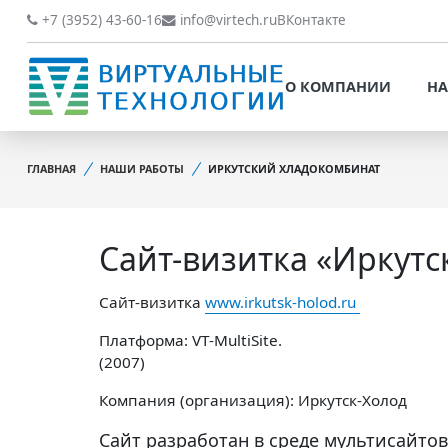
О КОМПАНИИ
НАШИ РАБОТЫ
+7 (3952) 43-60-16
info@virtech.ru
ВКонтакте
ВИДЫ ДЕЯТЕЛЬНОСТИ
О КОМПАНИИ
НА
НОВОСТИ
ВИДЫ ДЕЯТЕЛЬНОСТИ
НАШИ ПРЕИМУЩЕСТВА
ГЛАВНАЯ
НАШИ РАБОТЫ
ИРКУТСКИЙ ХЛАДОКОМБИНАТ
НОВОСТИ
ОБРАБОТКА
НАШИ ПРЕИМУЩЕСТВА
ПЕРСОНАЛЬНЫХ ДАННЫХ
Сайт-визитка «Иркутс
ОБРАБОТКА ПЕРСОНАЛ
ОФИЦИАЛЬНЫЕ
ДАННЫХ
ДОКУМЕНТЫ
Сайт-визитка
www.irkutsk-holod.ru
ОФИЦИАЛЬНЫЕ ДОКУМ
ОБРАТНАЯ СВЯЗЬ
Платформа: VT-MultiSite.
ОБРАТНАЯ СВЯЗЬ
(2007)
ОТЗЫВЫ КЛИЕНТОВ
Компания (организация): Иркутск-Холод
ОТЗЫВЫ КЛИЕНТОВ
Сайт разработан в среде мультисайтов