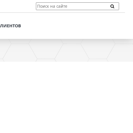
ТЫ
ПОДДЕРЖКА КЛИЕНТОВ
ПРЕДЛОЖЕНИЯ ДЛЯ
КЛИЕНТОВ
ПОТЕНЦИАЛЬНЫХ
КЛИЕНТОВ
ДЛЯ
ЫХ КЛИЕНТОВ
СТАТЬИ И РЕКОМЕНДАЦИИ
ОМЕНДАЦИИ
VT-CMF. СПРАВОЧНАЯ
ИНФОРМАЦИЯ
ОЧНАЯ
ЗАДАТЬ ВОПРОС