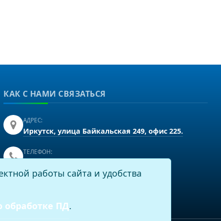
КАК С НАМИ СВЯЗАТЬСЯ
АДРЕС:
Иркутск, улица Байкальская 249, офис 225.
ТЕЛЕФОН:
+7(3952)43-60-16
ектной работы сайта и удобства
EMAIL:
info@virtech.ru
о обработке ПД
.