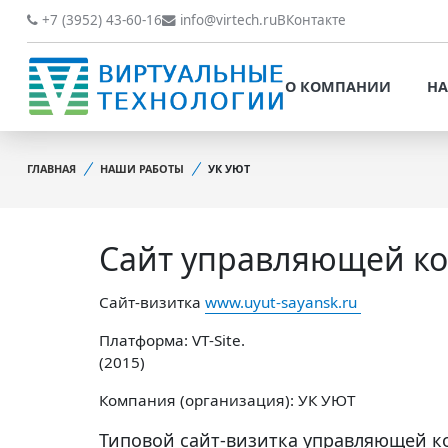
О КОМПАНИИ
НАШИ РАБОТЫ
+7 (3952) 43-60-16
info@virtech.ru
ВКонтакте
ВИДЫ ДЕЯТЕЛЬНОСТИ
О КОМПАНИИ
НА
НОВОСТИ
ВИДЫ ДЕЯТЕЛЬНОСТИ
НАШИ ПРЕИМУЩЕСТВА
ГЛАВНАЯ
НАШИ РАБОТЫ
УК УЮТ
НОВОСТИ
ОБРАБОТКА
НАШИ ПРЕИМУЩЕСТВА
ПЕРСОНАЛЬНЫХ ДАННЫХ
Сайт управляющей к
ОБРАБОТКА ПЕРСОНАЛ
ОФИЦИАЛЬНЫЕ
ДАННЫХ
ДОКУМЕНТЫ
Сайт-визитка
www.uyut-sayansk.ru
ОФИЦИАЛЬНЫЕ ДОКУМ
ОБРАТНАЯ СВЯЗЬ
Платформа: VT-Site.
ОБРАТНАЯ СВЯЗЬ
(2015)
ОТЗЫВЫ КЛИЕНТОВ
Компания (организация): УК УЮТ
ОТЗЫВЫ КЛИЕНТОВ
Типовой сайт-визитка управляющей ко