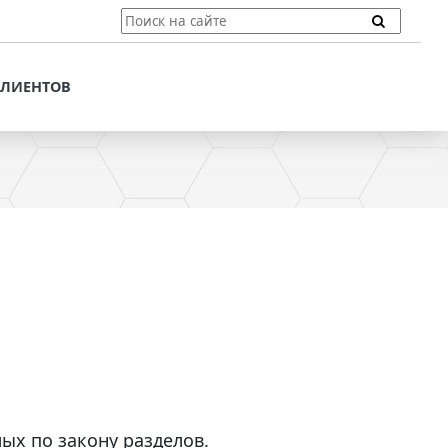
ТЫ
ПОДДЕРЖКА КЛИЕНТОВ
ПРЕДЛОЖЕНИЯ ДЛЯ
КЛИЕНТОВ
ПОТЕНЦИАЛЬНЫХ
КЛИЕНТОВ
ДЛЯ
ЫХ КЛИЕНТОВ
СТАТЬИ И РЕКОМЕНДАЦИИ
ОМЕНДАЦИИ
VT-CMF. СПРАВОЧНАЯ
ИНФОРМАЦИЯ
ОЧНАЯ
ЗАДАТЬ ВОПРОС
х по закону разделов.