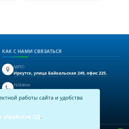
КАК С НАМИ СВЯЗАТЬСЯ
АДРЕС:
Иркутск, улица Байкальская 249, офис 225.
ТЕЛЕФОН:
+7(3952)43-60-16
ектной работы сайта и удобства
EMAIL:
info@virtech.ru
о обработке ПД
.