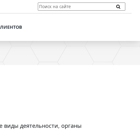
ТЫ
ПОДДЕРЖКА КЛИЕНТОВ
ПРЕДЛОЖЕНИЯ ДЛЯ
КЛИЕНТОВ
ПОТЕНЦИАЛЬНЫХ
КЛИЕНТОВ
ДЛЯ
ЫХ КЛИЕНТОВ
СТАТЬИ И РЕКОМЕНДАЦИИ
ОМЕНДАЦИИ
VT-CMF. СПРАВОЧНАЯ
ИНФОРМАЦИЯ
ОЧНАЯ
ЗАДАТЬ ВОПРОС
е виды деятельности, органы