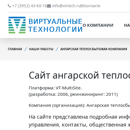
О КОМПАНИИ
НАШИ РАБОТЫ
+7 (3952) 43-60-16
info@virtech.ru
ВКонтакте
ВИДЫ ДЕЯТЕЛЬНОСТИ
О КОМПАНИИ
НА
НОВОСТИ
ВИДЫ ДЕЯТЕЛЬНОСТИ
НАШИ ПРЕИМУЩЕСТВА
ГЛАВНАЯ
НАШИ РАБОТЫ
АНГАРСКАЯ ТЕПЛОСБЫТОВАЯ КОМПАНИЯ
НОВОСТИ
ОБРАБОТКА
НАШИ ПРЕИМУЩЕСТВА
ПЕРСОНАЛЬНЫХ ДАННЫХ
Сайт ангарской тепл
ОБРАБОТКА ПЕРСОНАЛ
ОФИЦИАЛЬНЫЕ
ДАННЫХ
ДОКУМЕНТЫ
Платформа: VT-MultiSite.
ОФИЦИАЛЬНЫЕ ДОКУМ
(разработка: 2006, реинжиниринг: 2011)
ОБРАТНАЯ СВЯЗЬ
ОБРАТНАЯ СВЯЗЬ
Компания (организация): Ангарская теплосб
ОТЗЫВЫ КЛИЕНТОВ
На сайте представлена подробная ин
ОТЗЫВЫ КЛИЕНТОВ
управления, контакты, общественная 