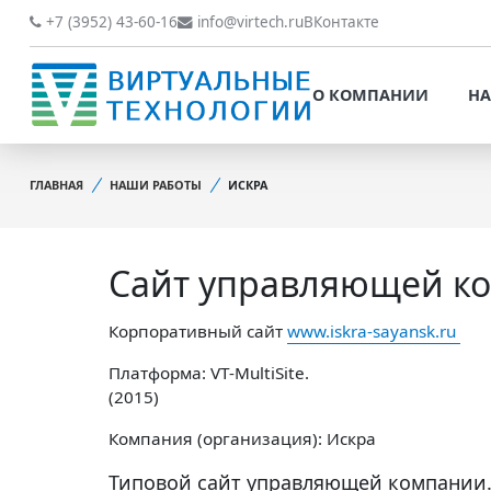
О КОМПАНИИ
НАШИ РАБОТЫ
+7 (3952) 43-60-16
info@virtech.ru
ВКонтакте
ВИДЫ ДЕЯТЕЛЬНОСТИ
О КОМПАНИИ
НА
НОВОСТИ
ВИДЫ ДЕЯТЕЛЬНОСТИ
НАШИ ПРЕИМУЩЕСТВА
ГЛАВНАЯ
НАШИ РАБОТЫ
ИСКРА
НОВОСТИ
ОБРАБОТКА
НАШИ ПРЕИМУЩЕСТВА
ПЕРСОНАЛЬНЫХ ДАННЫХ
Сайт управляющей к
ОБРАБОТКА ПЕРСОНАЛ
ОФИЦИАЛЬНЫЕ
ДАННЫХ
ДОКУМЕНТЫ
Корпоративный сайт
www.iskra-sayansk.ru
ОФИЦИАЛЬНЫЕ ДОКУМ
ОБРАТНАЯ СВЯЗЬ
Платформа: VT-MultiSite.
ОБРАТНАЯ СВЯЗЬ
(2015)
ОТЗЫВЫ КЛИЕНТОВ
Компания (организация): Искра
ОТЗЫВЫ КЛИЕНТОВ
Типовой сайт управляющей компании