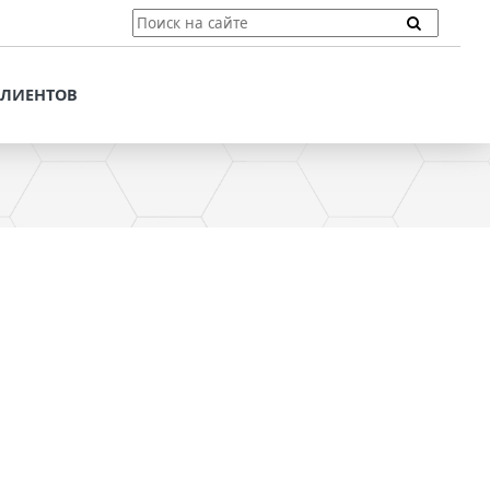
ТЫ
ПОДДЕРЖКА КЛИЕНТОВ
ПРЕДЛОЖЕНИЯ ДЛЯ
КЛИЕНТОВ
ПОТЕНЦИАЛЬНЫХ
КЛИЕНТОВ
ДЛЯ
ЫХ КЛИЕНТОВ
СТАТЬИ И РЕКОМЕНДАЦИИ
ОМЕНДАЦИИ
VT-CMF. СПРАВОЧНАЯ
ИНФОРМАЦИЯ
ОЧНАЯ
ЗАДАТЬ ВОПРОС