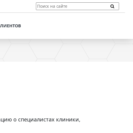
ТЫ
ПОДДЕРЖКА КЛИЕНТОВ
ПРЕДЛОЖЕНИЯ ДЛЯ
КЛИЕНТОВ
ПОТЕНЦИАЛЬНЫХ
КЛИЕНТОВ
ДЛЯ
ЫХ КЛИЕНТОВ
СТАТЬИ И РЕКОМЕНДАЦИИ
ОМЕНДАЦИИ
VT-CMF. СПРАВОЧНАЯ
ИНФОРМАЦИЯ
ОЧНАЯ
ЗАДАТЬ ВОПРОС
цию о специалистах клиники,