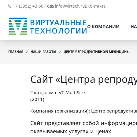
О КОМПАНИИ
НАШИ РАБОТЫ
+7 (3952) 43-60-16
info@virtech.ru
ВКонтакте
ВИДЫ ДЕЯТЕЛЬНОСТИ
О КОМПАНИИ
НА
НОВОСТИ
ВИДЫ ДЕЯТЕЛЬНОСТИ
НАШИ ПРЕИМУЩЕСТВА
ГЛАВНАЯ
НАШИ РАБОТЫ
ЦЕНТР РЕПРОДУКТИВНОЙ МЕДИЦИНЫ
НОВОСТИ
ОБРАБОТКА
НАШИ ПРЕИМУЩЕСТВА
ПЕРСОНАЛЬНЫХ ДАННЫХ
Сайт «Центра репрод
ОБРАБОТКА ПЕРСОНАЛ
ОФИЦИАЛЬНЫЕ
ДАННЫХ
ДОКУМЕНТЫ
Платформа: VT-MultiSite.
ОФИЦИАЛЬНЫЕ ДОКУМ
(2011)
ОБРАТНАЯ СВЯЗЬ
ОБРАТНАЯ СВЯЗЬ
Компания (организация): Центр репродукти
ОТЗЫВЫ КЛИЕНТОВ
Сайт представляет собой информацио
ОТЗЫВЫ КЛИЕНТОВ
оказываемых услугах и ценах.