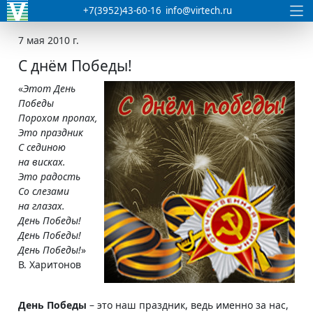
+7(3952)43-60-16
info@virtech.ru
7 мая 2010 г.
С днём Победы!
«
Этот День
Победы
Порохом пропах,
Это праздник
С сединою
на висках.
Это радость
Со слезами
на глазах.
День Победы!
День Победы!
День Победы!
»
В. Харитонов
День Победы
– это наш праздник, ведь именно за нас,