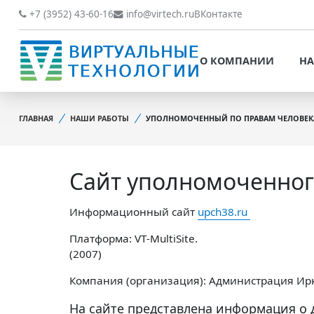
О КОМПАНИИ
НАШИ РАБОТЫ
+7 (3952) 43-60-16
info@virtech.ru
ВКонтакте
ВИДЫ ДЕЯТЕЛЬНОСТИ
О КОМПАНИИ
НА
НОВОСТИ
ВИДЫ ДЕЯТЕЛЬНОСТИ
НАШИ ПРЕИМУЩЕСТВА
ГЛАВНАЯ
НАШИ РАБОТЫ
УПОЛНОМОЧЕННЫЙ ПО ПРАВАМ ЧЕЛОВЕК
НОВОСТИ
ОБРАБОТКА
НАШИ ПРЕИМУЩЕСТВА
ПЕРСОНАЛЬНЫХ ДАННЫХ
Сайт уполномоченного
ОБРАБОТКА ПЕРСОНАЛ
ОФИЦИАЛЬНЫЕ
ДАННЫХ
ДОКУМЕНТЫ
Информационный сайт
upch38.ru
ОФИЦИАЛЬНЫЕ ДОКУМ
ОБРАТНАЯ СВЯЗЬ
Платформа: VT-MultiSite.
ОБРАТНАЯ СВЯЗЬ
(2007)
ОТЗЫВЫ КЛИЕНТОВ
Компания (организация): Администрация Ирк
ОТЗЫВЫ КЛИЕНТОВ
На сайте представлена информация о