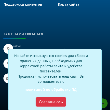
Поддержка клиентов
Карта сайта
КАК С НАМИ СВЯЗАТЬСЯ
АДРЕС:
Иркутск, улица Байкальская 249, офис 225.
На сайте используются cookies для сбора и
хранения данных, необходимых для
ТЕЛЕФОН:
+7(3952)43-60-16
корректной работы сайта и удобства
посетителей.
EMAIL:
Продолжая использовать наш сайт, Вы
info@virtech.ru
соглашаетесь с
политикой по обработке ПД
.
Политика по работе с персональными данными
Соглашаюсь
© 1999–2026
, ООО «Виртуальные технологии»