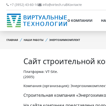
О КОМПАНИИ
НАШИ РАБОТЫ
+7 (3952) 43-60-16
info@virtech.ru
ВКонтакте
ВИДЫ ДЕЯТЕЛЬНОСТИ
О КОМПАНИИ
НА
НОВОСТИ
ВИДЫ ДЕЯТЕЛЬНОСТИ
НАШИ ПРЕИМУЩЕСТВА
ГЛАВНАЯ
НАШИ РАБОТЫ
ЭНЕРГОХИМКОМПЛЕКТ
НОВОСТИ
ОБРАБОТКА
НАШИ ПРЕИМУЩЕСТВА
ПЕРСОНАЛЬНЫХ ДАННЫХ
Сайт строительной к
ОБРАБОТКА ПЕРСОНАЛ
ОФИЦИАЛЬНЫЕ
ДАННЫХ
ДОКУМЕНТЫ
Платформа: VT-Site.
ОФИЦИАЛЬНЫЕ ДОКУМ
(2005)
ОБРАТНАЯ СВЯЗЬ
ОБРАТНАЯ СВЯЗЬ
Компания (организация): Энергохимкомплек
ОТЗЫВЫ КЛИЕНТОВ
Строительная компания
«Энергохимко
ОТЗЫВЫ КЛИЕНТОВ
На сайте компании представлена подр