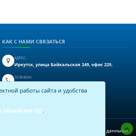
КАК С НАМИ СВЯЗАТЬСЯ
АДРЕС:
Иркутск, улица Байкальская 249, офис 225.
ТЕЛЕФОН:
+7(3952)43-60-16
ектной работы сайта и удобства
EMAIL:
info@virtech.ru
о обработке ПД
.
Политика по работе с персональными данными