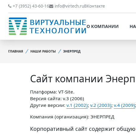
О КОМПАНИИ
НАШИ РАБОТЫ
+7 (3952) 43-60-16
info@virtech.ru
ВКонтакте
ВИДЫ ДЕЯТЕЛЬНОСТИ
О КОМПАНИИ
НА
НОВОСТИ
ВИДЫ ДЕЯТЕЛЬНОСТИ
НАШИ ПРЕИМУЩЕСТВА
ГЛАВНАЯ
НАШИ РАБОТЫ
ЭНЕРПРЕД
НОВОСТИ
ОБРАБОТКА
НАШИ ПРЕИМУЩЕСТВА
ПЕРСОНАЛЬНЫХ ДАННЫХ
Сайт компании Энерп
ОБРАБОТКА ПЕРСОНАЛ
ОФИЦИАЛЬНЫЕ
ДАННЫХ
ДОКУМЕНТЫ
Платформа: VT-Site.
ОФИЦИАЛЬНЫЕ ДОКУМ
Версия сайта: v.3 (2006)
ОБРАТНАЯ СВЯЗЬ
Другие версии:
v.1 (2002)
;
v.2 (2003)
;
v.4 (2009)
ОБРАТНАЯ СВЯЗЬ
ОТЗЫВЫ КЛИЕНТОВ
Компания (организация): ЭНЕРПРЕД
ОТЗЫВЫ КЛИЕНТОВ
Корпоративный сайт содержит общую