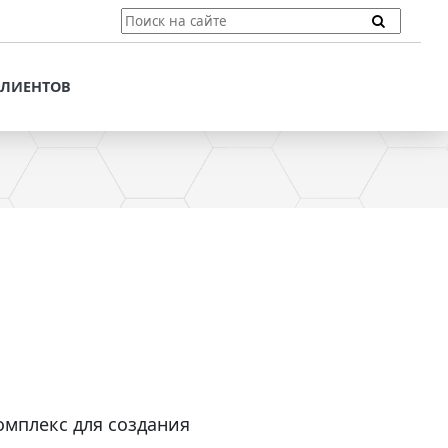
ТЫ
ПОДДЕРЖКА КЛИЕНТОВ
ПРЕДЛОЖЕНИЯ ДЛЯ
КЛИЕНТОВ
ПОТЕНЦИАЛЬНЫХ
КЛИЕНТОВ
ДЛЯ
ЫХ КЛИЕНТОВ
СТАТЬИ И РЕКОМЕНДАЦИИ
ОМЕНДАЦИИ
VT-CMF. СПРАВОЧНАЯ
ИНФОРМАЦИЯ
ОЧНАЯ
ЗАДАТЬ ВОПРОС
мплекс для создания