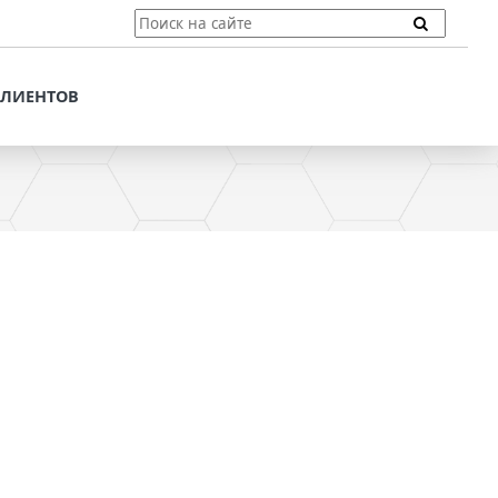
ТЫ
ПОДДЕРЖКА КЛИЕНТОВ
ПРЕДЛОЖЕНИЯ ДЛЯ
КЛИЕНТОВ
ПОТЕНЦИАЛЬНЫХ
КЛИЕНТОВ
ДЛЯ
ЫХ КЛИЕНТОВ
СТАТЬИ И РЕКОМЕНДАЦИИ
ОМЕНДАЦИИ
VT-CMF. СПРАВОЧНАЯ
ИНФОРМАЦИЯ
ОЧНАЯ
ЗАДАТЬ ВОПРОС