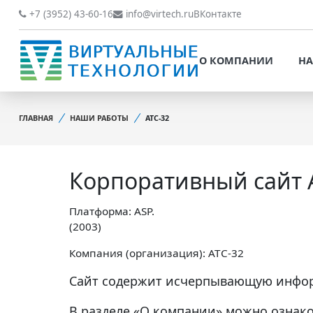
О КОМПАНИИ
НАШИ РАБОТЫ
+7 (3952) 43-60-16
info@virtech.ru
ВКонтакте
ВИДЫ ДЕЯТЕЛЬНОСТИ
О КОМПАНИИ
НА
НОВОСТИ
ВИДЫ ДЕЯТЕЛЬНОСТИ
НАШИ ПРЕИМУЩЕСТВА
ГЛАВНАЯ
НАШИ РАБОТЫ
АТС-32
НОВОСТИ
ОБРАБОТКА
НАШИ ПРЕИМУЩЕСТВА
ПЕРСОНАЛЬНЫХ ДАННЫХ
Корпоративный сайт 
ОБРАБОТКА ПЕРСОНАЛ
ОФИЦИАЛЬНЫЕ
ДАННЫХ
ДОКУМЕНТЫ
Платформа: ASP.
ОФИЦИАЛЬНЫЕ ДОКУМ
(2003)
ОБРАТНАЯ СВЯЗЬ
ОБРАТНАЯ СВЯЗЬ
Компания (организация): АТС-32
ОТЗЫВЫ КЛИЕНТОВ
Сайт содержит исчерпывающую инфор
ОТЗЫВЫ КЛИЕНТОВ
В разделе «О компании» можно ознак