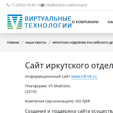
О КОМПАНИИ
НАШИ РАБОТЫ
+7 (3952) 43-60-16
info@virtech.ru
ВКонтакте
ВИДЫ ДЕЯТЕЛЬНОСТИ
О КОМПАНИИ
НА
НОВОСТИ
ВИДЫ ДЕЯТЕЛЬНОСТИ
НАШИ ПРЕИМУЩЕСТВА
ГЛАВНАЯ
НАШИ РАБОТЫ
ИРКУТСКОЕ ОТДЕЛЕНИЕ РОССИЙСКОГО Д
НОВОСТИ
ОБРАБОТКА
НАШИ ПРЕИМУЩЕСТВА
ПЕРСОНАЛЬНЫХ ДАННЫХ
Сайт иркутского отде
ОБРАБОТКА ПЕРСОНАЛ
ОФИЦИАЛЬНЫЕ
ДАННЫХ
ДОКУМЕНТЫ
Информационный сайт
www.rdf-irk.ru
ОФИЦИАЛЬНЫЕ ДОКУМ
ОБРАТНАЯ СВЯЗЬ
Платформа: VT-MultiSite.
ОБРАТНАЯ СВЯЗЬ
(2010)
ОТЗЫВЫ КЛИЕНТОВ
Компания (организация): ИО РДФ
ОТЗЫВЫ КЛИЕНТОВ
Создание и поддержка сайта осущест