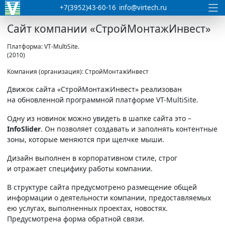
+7(3952)43-60-16
info@virtech.ru
Сайт компании «СтройМонтажИнвест»
Платформа: VT-MultiSite.
(2010)
Компания (организация): СтройМонтажИнвест
Движок сайта
«СтройМонтажИнвест»
реализован
на обновленной программной платформе VT-MultiSite.
Одну из новинок можно увидеть в шапке сайта это –
InfoSlider
. Он позволяет создавать и заполнять контентные
зоны, которые меняются при щелчке мыши.
Дизайн выполнен в корпоративном стиле, строг
и отражает специфику работы компании.
В структуре сайта предусмотрено размещение общей
информации о деятельности компании, предоставляемых
ею услугах, выполненных проектах, новостях.
Предусмотрена форма обратной связи.