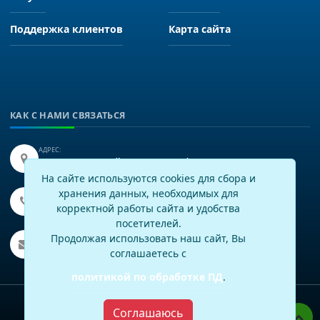
Поддержка клиентов
Карта сайта
КАК С НАМИ СВЯЗАТЬСЯ
АДРЕС:
Иркутск, улица Байкальская 249, офис 225.
На сайте используются cookies для сбора и
хранения данных, необходимых для
ТЕЛЕФОН:
+7(3952)43-60-16
корректной работы сайта и удобства
посетителей.
EMAIL:
Продолжая использовать наш сайт, Вы
info@virtech.ru
соглашаетесь с
политикой по обработке ПД
.
Политика по работе с персональными данными
Соглашаюсь