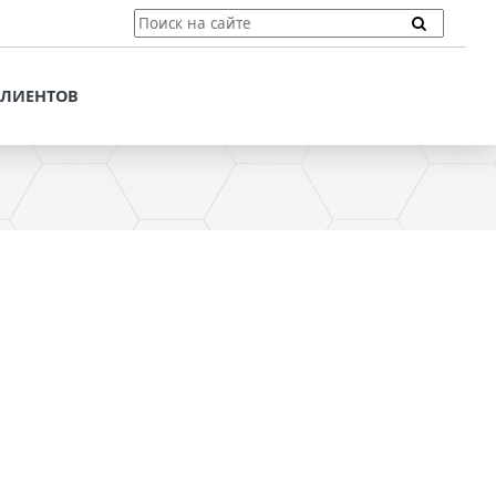
ТЫ
ПОДДЕРЖКА КЛИЕНТОВ
ПРЕДЛОЖЕНИЯ ДЛЯ
КЛИЕНТОВ
ПОТЕНЦИАЛЬНЫХ
КЛИЕНТОВ
ДЛЯ
ЫХ КЛИЕНТОВ
СТАТЬИ И РЕКОМЕНДАЦИИ
ОМЕНДАЦИИ
VT-CMF. СПРАВОЧНАЯ
ИНФОРМАЦИЯ
ОЧНАЯ
ЗАДАТЬ ВОПРОС