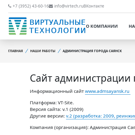
О КОМПАНИИ
НАШИ РАБОТЫ
+7 (3952) 43-60-16
info@virtech.ru
ВКонтакте
ВИДЫ ДЕЯТЕЛЬНОСТИ
О КОМПАНИИ
НА
НОВОСТИ
ВИДЫ ДЕЯТЕЛЬНОСТИ
НАШИ ПРЕИМУЩЕСТВА
ГЛАВНАЯ
НАШИ РАБОТЫ
АДМИНИСТРАЦИЯ ГОРОДА САЯНСК
НОВОСТИ
ОБРАБОТКА
НАШИ ПРЕИМУЩЕСТВА
ПЕРСОНАЛЬНЫХ ДАННЫХ
Сайт администрации 
ОБРАБОТКА ПЕРСОНАЛ
ОФИЦИАЛЬНЫЕ
ДАННЫХ
ДОКУМЕНТЫ
Информационный сайт
www.admsayansk.ru
ОФИЦИАЛЬНЫЕ ДОКУМ
ОБРАТНАЯ СВЯЗЬ
Платформа: VT-Site.
ОБРАТНАЯ СВЯЗЬ
Версия сайта: v.1 (2009)
ОТЗЫВЫ КЛИЕНТОВ
Другие версии:
v.2 (разработка: 2009, реинжи
ОТЗЫВЫ КЛИЕНТОВ
Компания (организация): Администрация Са