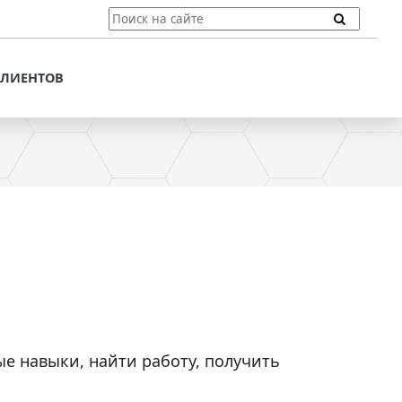
ТЫ
ПОДДЕРЖКА КЛИЕНТОВ
ПРЕДЛОЖЕНИЯ ДЛЯ
КЛИЕНТОВ
ПОТЕНЦИАЛЬНЫХ
КЛИЕНТОВ
ДЛЯ
ЫХ КЛИЕНТОВ
СТАТЬИ И РЕКОМЕНДАЦИИ
ОМЕНДАЦИИ
VT-CMF. СПРАВОЧНАЯ
ИНФОРМАЦИЯ
ОЧНАЯ
ЗАДАТЬ ВОПРОС
е навыки, найти работу, получить