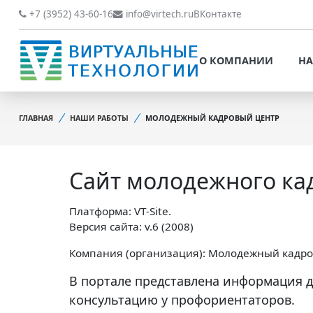
О КОМПАНИИ
НАШИ РАБОТЫ
+7 (3952) 43-60-16
info@virtech.ru
ВКонтакте
ВИДЫ ДЕЯТЕЛЬНОСТИ
О КОМПАНИИ
НА
НОВОСТИ
ВИДЫ ДЕЯТЕЛЬНОСТИ
НАШИ ПРЕИМУЩЕСТВА
ГЛАВНАЯ
НАШИ РАБОТЫ
МОЛОДЕЖНЫЙ КАДРОВЫЙ ЦЕНТР
НОВОСТИ
ОБРАБОТКА
НАШИ ПРЕИМУЩЕСТВА
ПЕРСОНАЛЬНЫХ ДАННЫХ
Сайт молодежного ка
ОБРАБОТКА ПЕРСОНАЛ
ОФИЦИАЛЬНЫЕ
ДАННЫХ
ДОКУМЕНТЫ
Платформа: VT-Site.
ОФИЦИАЛЬНЫЕ ДОКУМ
Версия сайта: v.6 (2008)
ОБРАТНАЯ СВЯЗЬ
ОБРАТНАЯ СВЯЗЬ
Компания (организация): Молодежный кадр
ОТЗЫВЫ КЛИЕНТОВ
В портале представлена информация д
ОТЗЫВЫ КЛИЕНТОВ
консультацию у профориентаторов.