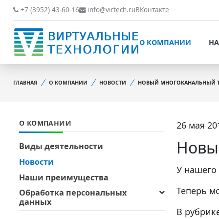
О КОМПАНИИ
НАШИ РАБОТЫ
+7 (3952) 43-60-16
info@virtech.ru
ВКонтакте
ВИДЫ ДЕЯТЕЛЬНОСТИ
О КОМПАНИИ
НА
НОВОСТИ
ВИДЫ ДЕЯТЕЛЬНОСТИ
НАШИ ПРЕИМУЩЕСТВА
ГЛАВНАЯ
О КОМПАНИИ
НОВОСТИ
НОВЫЙ МНОГОКАНАЛЬНЫЙ 
НОВОСТИ
ОБРАБОТКА
НАШИ ПРЕИМУЩЕСТВА
ПЕРСОНАЛЬНЫХ ДАННЫХ
О КОМПАНИИ
26 мая 201
ОБРАБОТКА ПЕРСОНАЛ
ОФИЦИАЛЬНЫЕ
ДАННЫХ
ДОКУМЕНТЫ
Новы
Виды деятельности
ОФИЦИАЛЬНЫЕ ДОКУМ
Новости
ОБРАТНАЯ СВЯЗЬ
У нашего
ОБРАТНАЯ СВЯЗЬ
Наши преимущества
ОТЗЫВЫ КЛИЕНТОВ
Теперь м
Обработка персональных
ОТЗЫВЫ КЛИЕНТОВ
данных
В рубрик