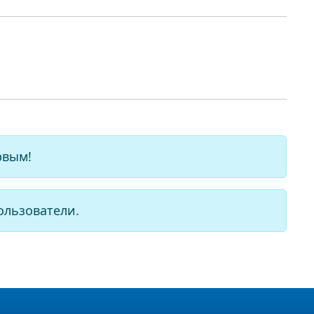
рвым!
ользователи.