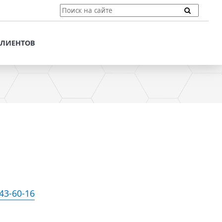
ТЫ
ПОДДЕРЖКА КЛИЕНТОВ
ПРЕДЛОЖЕНИЯ ДЛЯ
КЛИЕНТОВ
ПОТЕНЦИАЛЬНЫХ
КЛИЕНТОВ
ДЛЯ
ЫХ КЛИЕНТОВ
СТАТЬИ И РЕКОМЕНДАЦИИ
ОМЕНДАЦИИ
VT-CMF. СПРАВОЧНАЯ
ИНФОРМАЦИЯ
ОЧНАЯ
ЗАДАТЬ ВОПРОС
)43-60-16