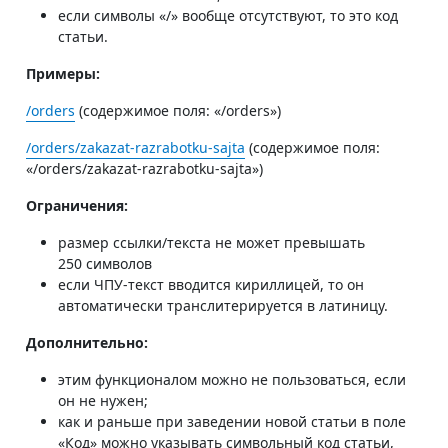
если символы «/» вообще отсутствуют, то это код
статьи.
Примеры:
/orders
(содержимое поля: «/orders»)
/orders/zakazat-razrabotku-sajta
(содержимое поля:
«/orders/zakazat-razrabotku-sajta»)
Ограничения:
размер ссылки/текста не может превышать
250 символов
если ЧПУ-текст вводится кириллицей, то он
автоматически транслитерируется в латиницу.
Дополнительно:
этим функционалом можно не пользоваться, если
он не нужен;
как и раньше при заведении новой статьи в поле
«Код» можно указывать символьный код статьи,