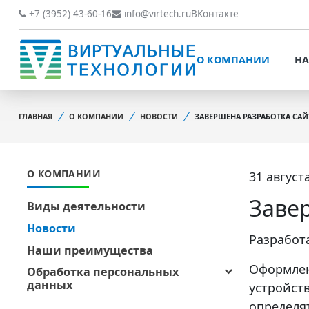
О КОМПАНИИ
НАШИ РАБОТЫ
+7 (3952) 43-60-16
info@virtech.ru
ВКонтакте
ВИДЫ ДЕЯТЕЛЬНОСТИ
О КОМПАНИИ
НА
НОВОСТИ
ВИДЫ ДЕЯТЕЛЬНОСТИ
НАШИ ПРЕИМУЩЕСТВА
ГЛАВНАЯ
О КОМПАНИИ
НОВОСТИ
ЗАВЕРШЕНА РАЗРАБОТКА СА
НОВОСТИ
ОБРАБОТКА
НАШИ ПРЕИМУЩЕСТВА
ПЕРСОНАЛЬНЫХ ДАННЫХ
О КОМПАНИИ
31 августа
ОБРАБОТКА ПЕРСОНАЛ
ОФИЦИАЛЬНЫЕ
ДАННЫХ
ДОКУМЕНТЫ
Заве
Виды деятельности
ОФИЦИАЛЬНЫЕ ДОКУМ
Новости
ОБРАТНАЯ СВЯЗЬ
Разработ
ОБРАТНАЯ СВЯЗЬ
Наши преимущества
ОТЗЫВЫ КЛИЕНТОВ
Оформлен
Обработка персональных
ОТЗЫВЫ КЛИЕНТОВ
данных
устройст
определя