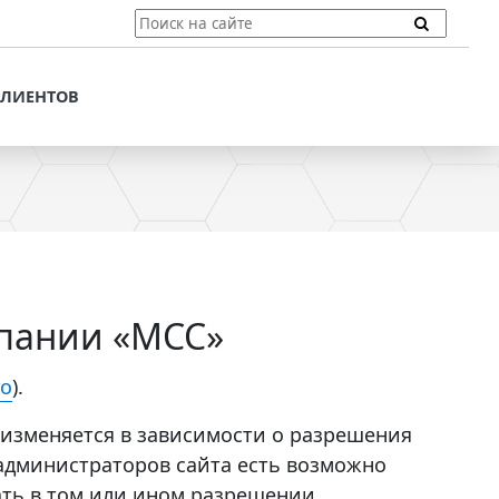
ТЫ
ПОДДЕРЖКА КЛИЕНТОВ
ПРЕДЛОЖЕНИЯ ДЛЯ
КЛИЕНТОВ
ПОТЕНЦИАЛЬНЫХ
КЛИЕНТОВ
ДЛЯ
ЫХ КЛИЕНТОВ
СТАТЬИ И РЕКОМЕНДАЦИИ
ОМЕНДАЦИИ
VT-CMF. СПРАВОЧНАЯ
ИНФОРМАЦИЯ
ОЧНАЯ
ЗАДАТЬ ВОПРОС
мпании «МСС»
ro
).
изменяется в зависимости о разрешения
 администраторов сайта есть возможно
ть в том или ином разрешении.