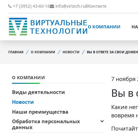
О КОМПАНИИ
НАШИ РАБОТЫ
+7 (3952) 43-60-16
info@virtech.ru
ВКонтакте
ВИДЫ ДЕЯТЕЛЬНОСТИ
О КОМПАНИИ
НА
НОВОСТИ
ВИДЫ ДЕЯТЕЛЬНОСТИ
НАШИ ПРЕИМУЩЕСТВА
ГЛАВНАЯ
О КОМПАНИИ
НОВОСТИ
ВЫ В ОТВЕТЕ ЗА СВОИ ДОМЕ
НОВОСТИ
ОБРАБОТКА
НАШИ ПРЕИМУЩЕСТВА
ПЕРСОНАЛЬНЫХ ДАННЫХ
О КОМПАНИИ
7 ноября 
ОБРАБОТКА ПЕРСОНАЛ
ОФИЦИАЛЬНЫЕ
ДАННЫХ
ДОКУМЕНТЫ
Вы в 
Виды деятельности
ОФИЦИАЛЬНЫЕ ДОКУМ
Новости
ОБРАТНАЯ СВЯЗЬ
Какие неп
ОБРАТНАЯ СВЯЗЬ
Наши преимущества
вовремя 
ОТЗЫВЫ КЛИЕНТОВ
Обработка персональных
ОТЗЫВЫ КЛИЕНТОВ
данных
Почитай