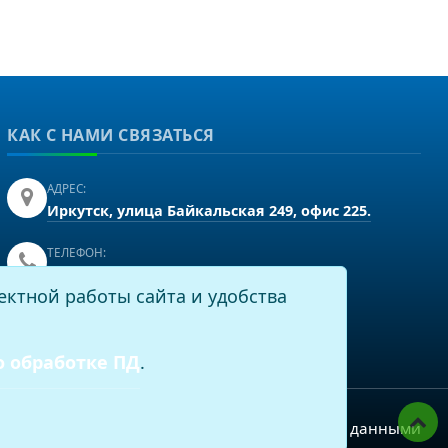
КАК С НАМИ СВЯЗАТЬСЯ
АДРЕС:
Иркутск, улица Байкальская 249, офис 225.
ТЕЛЕФОН:
+7(3952)43-60-16
ектной работы сайта и удобства
EMAIL:
info@virtech.ru
о обработке ПД
.
Политика по работе с персональными данными