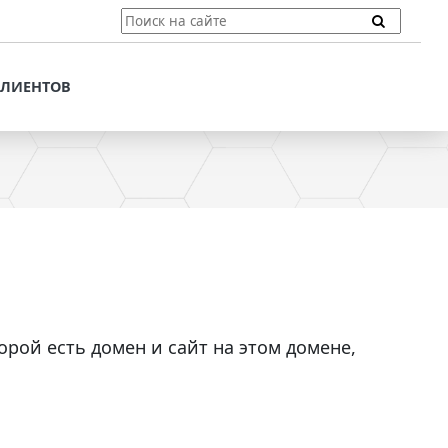
ТЫ
ПОДДЕРЖКА КЛИЕНТОВ
ПРЕДЛОЖЕНИЯ ДЛЯ
КЛИЕНТОВ
ПОТЕНЦИАЛЬНЫХ
КЛИЕНТОВ
ДЛЯ
ЫХ КЛИЕНТОВ
СТАТЬИ И РЕКОМЕНДАЦИИ
ОМЕНДАЦИИ
VT-CMF. СПРАВОЧНАЯ
ИНФОРМАЦИЯ
ОЧНАЯ
ЗАДАТЬ ВОПРОС
орой есть домен и сайт на этом домене,