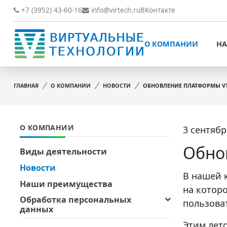
О КОМПАНИИ
НАШИ РАБОТЫ
+7 (3952) 43-60-16
info@virtech.ru
ВКонтакте
ВИДЫ ДЕЯТЕЛЬНОСТИ
О КОМПАНИИ
НА
НОВОСТИ
ВИДЫ ДЕЯТЕЛЬНОСТИ
НАШИ ПРЕИМУЩЕСТВА
ГЛАВНАЯ
О КОМПАНИИ
НОВОСТИ
ОБНОВЛЕНИЕ ПЛАТФОРМЫ VT
НОВОСТИ
ОБРАБОТКА
НАШИ ПРЕИМУЩЕСТВА
ПЕРСОНАЛЬНЫХ ДАННЫХ
О КОМПАНИИ
3 сентябр
ОБРАБОТКА ПЕРСОНАЛ
ОФИЦИАЛЬНЫЕ
ДАННЫХ
ДОКУМЕНТЫ
Обно
Виды деятельности
ОФИЦИАЛЬНЫЕ ДОКУМ
Новости
ОБРАТНАЯ СВЯЗЬ
В нашей 
ОБРАТНАЯ СВЯЗЬ
Наши преимущества
на котор
ОТЗЫВЫ КЛИЕНТОВ
Обработка персональных
пользова
ОТЗЫВЫ КЛИЕНТОВ
данных
Этим лет