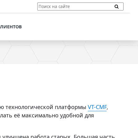
ТЫ
ПОДДЕРЖКА КЛИЕНТОВ
ПРЕДЛОЖЕНИЯ ДЛЯ
КЛИЕНТОВ
ПОТЕНЦИАЛЬНЫХ
КЛИЕНТОВ
ДЛЯ
ЫХ КЛИЕНТОВ
СТАТЬИ И РЕКОМЕНДАЦИИ
ОМЕНДАЦИИ
VT-CMF. СПРАВОЧНАЯ
ИНФОРМАЦИЯ
ОЧНАЯ
ЗАДАТЬ ВОПРОС
ию технологической платформы
VT-CMF
,
елать её максимально удобной для
 улучшена работа старых. Большая часть