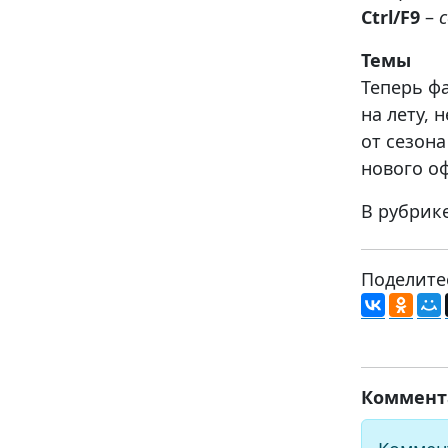
Ctrl/F9
–
Темы
Теперь ф
на лету, 
от сезон
нового о
В рубрик
Поделите
Коммент