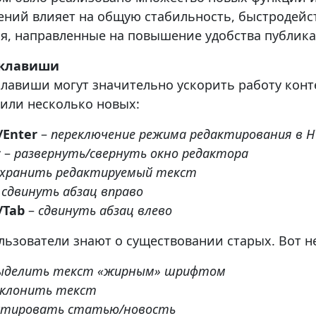
ений влияет на общую стабильность, быстродейст
я, направленные на повышение удобства публик
 клавиши
клавиши могут значительно ускорить работу конт
или несколько новых:
t/Enter
–
переключение режима редактирования в H
r
–
развернуть/свернуть окно редактора
охранить редактируемый текст
–
сдвинуть абзац вправо
t/Tab
–
сдвинуть абзац влево
ользователи знают о существовании старых. Вот н
ыделить текст «жирным» шрифтом
клонить текст
ктировать статью/новость