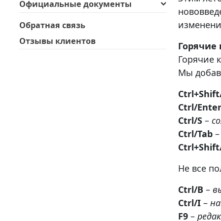
Официальные документы
нововвед
изменени
Обратная связь
Отзывы клиентов
Горячие
Горячие 
Мы добав
Ctrl+Shif
Ctrl/Ente
Ctrl/S
–
с
Ctrl/Tab
Ctrl+Shif
Не все п
Ctrl/B
–
в
Ctrl/I
–
на
F9
–
реда