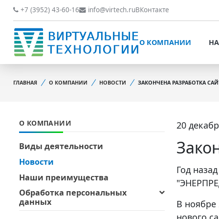
О КОМПАНИИ
НАШИ РАБОТЫ
+7 (3952) 43-60-16
info@virtech.ru
ВКонтакте
ВИДЫ ДЕЯТЕЛЬНОСТИ
О КОМПАНИИ
НА
НОВОСТИ
ВИДЫ ДЕЯТЕЛЬНОСТИ
НАШИ ПРЕИМУЩЕСТВА
ГЛАВНАЯ
О КОМПАНИИ
НОВОСТИ
ЗАКОНЧЕНА РАЗРАБОТКА САЙТ
НОВОСТИ
ОБРАБОТКА
НАШИ ПРЕИМУЩЕСТВА
ПЕРСОНАЛЬНЫХ ДАННЫХ
О КОМПАНИИ
20 декабр
ОБРАБОТКА ПЕРСОНАЛ
ОФИЦИАЛЬНЫЕ
ДАННЫХ
ДОКУМЕНТЫ
Зако
Виды деятельности
ОФИЦИАЛЬНЫЕ ДОКУМ
Новости
ОБРАТНАЯ СВЯЗЬ
Год наза
ОБРАТНАЯ СВЯЗЬ
Наши преимущества
"ЭНЕРПРЕ
ОТЗЫВЫ КЛИЕНТОВ
Обработка персональных
ОТЗЫВЫ КЛИЕНТОВ
данных
В ноябре 
нового с