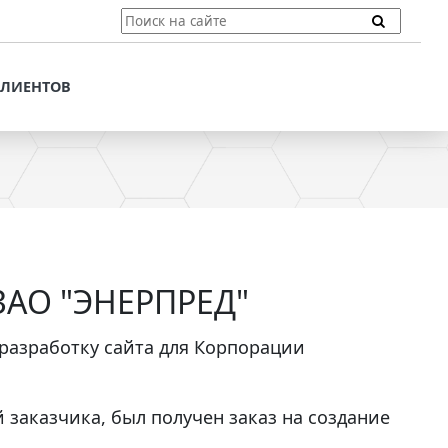
ТЫ
ПОДДЕРЖКА КЛИЕНТОВ
ПРЕДЛОЖЕНИЯ ДЛЯ
КЛИЕНТОВ
ПОТЕНЦИАЛЬНЫХ
КЛИЕНТОВ
ДЛЯ
ЫХ КЛИЕНТОВ
СТАТЬИ И РЕКОМЕНДАЦИИ
ОМЕНДАЦИИ
VT-CMF. СПРАВОЧНАЯ
ИНФОРМАЦИЯ
ОЧНАЯ
ЗАДАТЬ ВОПРОС
 ЗАО "ЭНЕРПРЕД"
разработку сайта для Корпорации
й заказчика, был получен заказ на создание