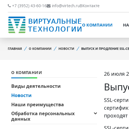
О КОМПАНИИ
НАШИ РАБОТЫ
+7 (3952) 43-60-16
info@virtech.ru
ВКонтакте
ВИДЫ ДЕЯТЕЛЬНОСТИ
О КОМПАНИИ
НА
НОВОСТИ
ВИДЫ ДЕЯТЕЛЬНОСТИ
НАШИ ПРЕИМУЩЕСТВА
ГЛАВНАЯ
О КОМПАНИИ
НОВОСТИ
ВЫПУСК И ПРОДЛЕНИЕ SSL-С
НОВОСТИ
ОБРАБОТКА
НАШИ ПРЕИМУЩЕСТВА
ПЕРСОНАЛЬНЫХ ДАННЫХ
О КОМПАНИИ
26 июля 2
ОБРАБОТКА ПЕРСОНАЛ
ОФИЦИАЛЬНЫЕ
ДАННЫХ
ДОКУМЕНТЫ
Выпу
Виды деятельности
ОФИЦИАЛЬНЫЕ ДОКУМ
Новости
ОБРАТНАЯ СВЯЗЬ
SSL-серт
ОБРАТНАЯ СВЯЗЬ
Наши преимущества
сертифик
ОТЗЫВЫ КЛИЕНТОВ
Обработка персональных
проходят
ОТЗЫВЫ КЛИЕНТОВ
данных
SSL-серт