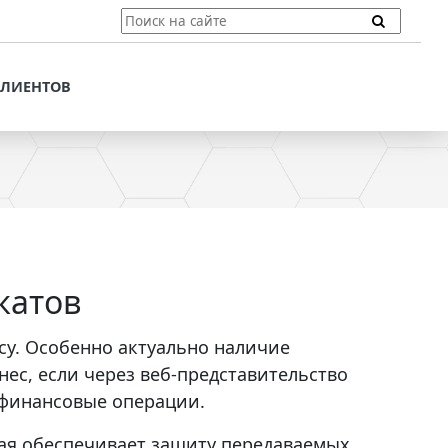
ТЫ
ПОДДЕРЖКА КЛИЕНТОВ
ПРЕДЛОЖЕНИЯ ДЛЯ
КЛИЕНТОВ
ПОТЕНЦИАЛЬНЫХ
КЛИЕНТОВ
ДЛЯ
ЫХ КЛИЕНТОВ
СТАТЬИ И РЕКОМЕНДАЦИИ
ОМЕНДАЦИИ
VT-CMF. СПРАВОЧНАЯ
ИНФОРМАЦИЯ
ОЧНАЯ
ЗАДАТЬ ВОПРОС
катов
су. Особенно актуально наличие
ес, если через веб-представительство
финансовые операции.
рая обеспечивает защиту передаваемых