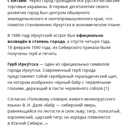
с Китаем
. Через город проходили все русско-китайские
торговые караваны. В первые десятилетия своего
развития город был центром обширного
земледельческого и охотопромышленного края, что
помогло становлению Иркутска в экономическом плане.
В 1686 году Иркутский острог был
официально
возведён в степень города
, а спустя четыре года,
18 февраля 1690 года, из Сибирского приказа были
получены герб и печать.
Герб Ирку́тска
— один из официальных символов
города Иркутска. Современный герб города
представляет собой серебряный геральдический щит,
на котором изображён чёрный бабр с червлёными
глазами, держащий в пасти червлёного соболя.[1]
Согласно «Толковому словарю живого великорусского
языка» В. И. Даля «бабр — сибирский зверь,
равняющийся по лютости и силе льву; тигр, полосатый,
королевский, царский тигр; он изредка появляется
в Южной Сибири…».