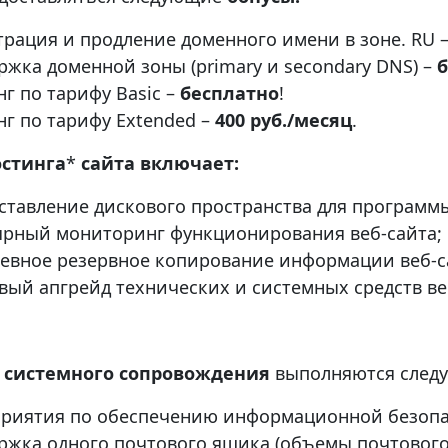
трация и продление доменного имени в зоне. RU 
ржка доменной зоны (primary и secondary DNS) –
б
нг по тарифу Basic –
бесплатно
!
нг по тарифу Extended –
400 руб./месяц
.
остинга
*
сайта включает:
ставление дискового пространства для программы
ярный мониторинг функционирования веб-сайта;
евное резервное копирование информации веб-с
вый апгрейд технических и системных средств ве
х системного сопровождения
выполняются след
риятия по обеспечению информационной безопас
ржка одного почтового ящика (объемы почтовог