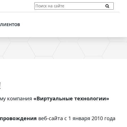
ТЫ
ПОДДЕРЖКА КЛИЕНТОВ
ПРЕДЛОЖЕНИЯ ДЛЯ
КЛИЕНТОВ
ПОТЕНЦИАЛЬНЫХ
КЛИЕНТОВ
ДЛЯ
ЫХ КЛИЕНТОВ
СТАТЬИ И РЕКОМЕНДАЦИИ
ОМЕНДАЦИИ
VT-CMF. СПРАВОЧНАЯ
ИНФОРМАЦИЯ
ОЧНАЯ
ЗАДАТЬ ВОПРОС
!
ому компания
«Виртуальные технологии»
сопровождения
веб-сайта с 1 января 2010 года