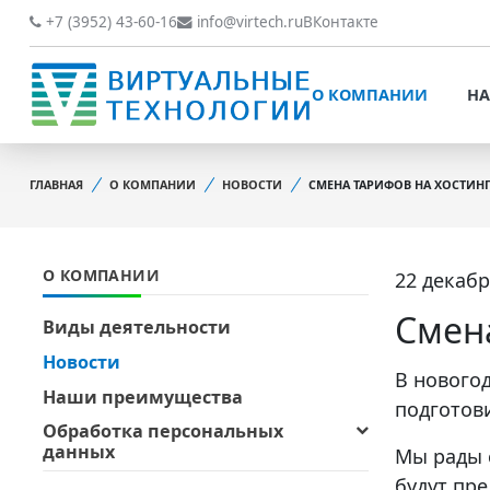
О КОМПАНИИ
НАШИ РАБОТЫ
+7 (3952) 43-60-16
info@virtech.ru
ВКонтакте
ВИДЫ ДЕЯТЕЛЬНОСТИ
О КОМПАНИИ
НА
НОВОСТИ
ВИДЫ ДЕЯТЕЛЬНОСТИ
НАШИ ПРЕИМУЩЕСТВА
ГЛАВНАЯ
О КОМПАНИИ
НОВОСТИ
СМЕНА ТАРИФОВ НА ХОСТИНГ
НОВОСТИ
ОБРАБОТКА
НАШИ ПРЕИМУЩЕСТВА
ПЕРСОНАЛЬНЫХ ДАННЫХ
О КОМПАНИИ
22 декабр
ОБРАБОТКА ПЕРСОНАЛ
ОФИЦИАЛЬНЫЕ
ДАННЫХ
ДОКУМЕНТЫ
Смена
Виды деятельности
ОФИЦИАЛЬНЫЕ ДОКУМ
Новости
ОБРАТНАЯ СВЯЗЬ
В нового
ОБРАТНАЯ СВЯЗЬ
Наши преимущества
подготов
ОТЗЫВЫ КЛИЕНТОВ
Обработка персональных
ОТЗЫВЫ КЛИЕНТОВ
данных
Мы рады 
будут пр