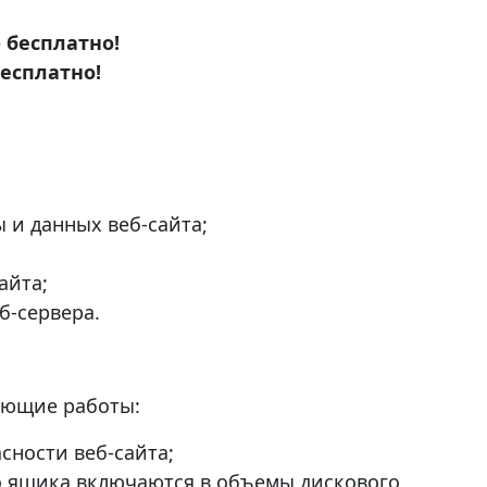
–
бесплатно!
есплатно!
 и данных веб-сайта;
айта;
б-сервера.
ующие работы:
ности веб-сайта;
о ящика включаются в объемы дискового