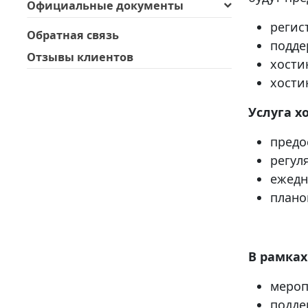
Официальные документы
регис
Обратная связь
подде
Отзывы клиентов
хости
хости
Услуга х
предо
регул
ежедн
плано
В рамка
мероп
подде