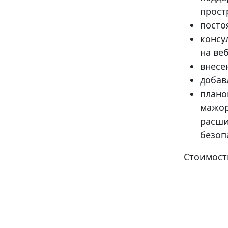
прост
посто
консу
на веб
внесе
добав
плано
мажор
расши
безоп
Стоимост