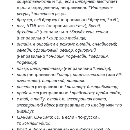
общественность
и т.д., если
интернет
выступает
в роли определения; неправильно *
Интернет-
ресурс
, *
интернет ресус
.
браузер
,
веб-браузер
(неправильно *
броузер
, *
вэб-
);
тег
,
HTML-тег
(неправильно *
тэг
),
бренд
,
бр'ендовый
(неправильно *
брэнд
);
кеш
,
кешем
(неправильно *
кэш
);
хеш-таблица;
онлайн
,
в онлайне
и
в режиме онлайн
,
онлайновый
;
офлайн
,
офлайновый
;
офшор
,
офшорный
(неправильно *
он-лайн
, *
офф-лайн
, *
оффлайн
,
*
оффшор
);
плеер
,
интернет-плеер
(неправильно *
плейер
);
пиар
(неправильно *
пи-ар
),
пиар-агентство
(или
PR-
агентство
),
пиаровский
,
пиарщик
.
риелтор
(неправильно *
риэлтор
);
дистрибьютор;
прайс-лист
(неправильно *
прайслист
);
прайм-тайм;
e-mail
,
e-mail'у
,
e-mail'ом
;
электронная почта
,
электронный адрес
(неправильно
по имейлу
или *
по
и-мэйлу
);
CD-ROM
,
CD-ROM'а
;
CD
, а если «по-русски»,
то
компакт-диск;
Word
,
в Word'е
(неправильно
в Ворде
);
Excel
,
об