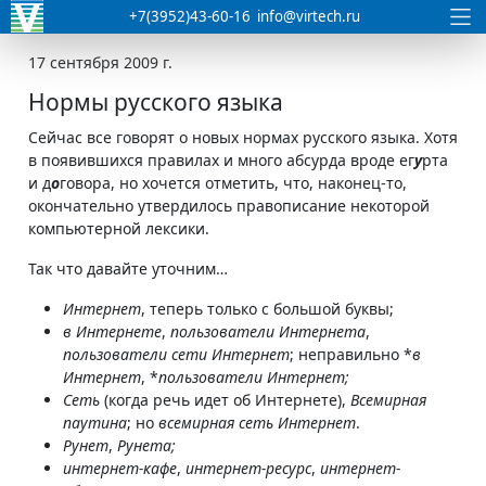
+7(3952)43-60-16
info@virtech.ru
17 сентября 2009 г.
Нормы русского языка
Сейчас все говорят о новых нормах русского языка. Хотя
в появившихся правилах и много абсурда вроде ег
у
рта
и д
о
говора, но хочется отметить, что, наконец-то,
окончательно утвердилось правописание некоторой
компьютерной лексики.
Так что давайте уточним…
Интернет
, теперь только с большой буквы;
в Интернете
,
пользователи Интернета
,
пользователи сети Интернет
; неправильно *
в
Интернет
, *
пользователи Интернет;
Сеть
(когда речь идет об Интернете),
Всемирная
паутина
; но
всемирная сеть Интернет
.
Рунет
,
Рунета;
интернет-кафе
,
интернет-ресурс
,
интернет-