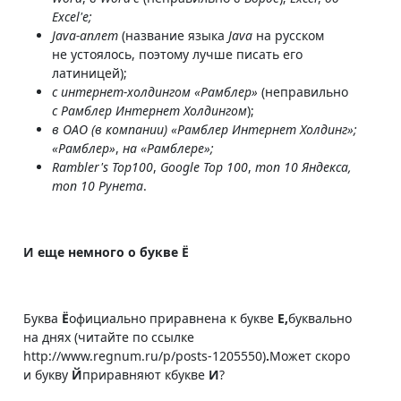
Excel'е;
Java-аплет
(название языка
Java
на русском
не устоялось, поэтому лучше писать его
латиницей);
с интернет-холдингом «Рамблер»
(неправильно
с Рамблер Интернет Холдингом
);
в ОАО (в компании) «Рамблер Интернет Холдинг»;
«Рамблер»
,
на «Рамблере»;
Rambler's Top100
,
Google Top 100
,
топ
10 Яндекса
,
топ
10 Рунета
.
И еще немного о букве Ё
Буква
Ё
официально приравнена к букве
Е,
буквально
на днях (читайте по ссылке
http://www.regnum.ru/p/posts-1205550)
.
Может скоро
и букву
Й
приравняют кбукве
И
?