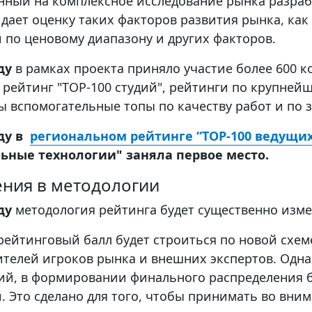
нный на комплексное исследование рынка разрабо
 дает оценку таких факторов развития рынка, как
 по ценовому диапазону и других факторов.
ду
в рамках проекта приняло участие более 600 
 рейтинг "TOP-100 студий", рейтинги по крупнейш
ы вспомогательные топы по качеству работ и по 
оду в
региональном рейтинге “TOP-100 ведущих 
ьные технологии" заняла первое место.
ния в методологии
оду
методология рейтинга будет существенно изме
ейтинговый балл будет строиться по новой схеме
ителей игроков рынка и внешних экспертов. Одн
дий, в формировании финального распределения б
. Это сделано для того, чтобы принимать во вни