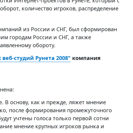
тки Интернет-проектов в Рунете, который с
 оборот, количество игроков, распределение
компаний из России и СНГ, был сформирован
им городам России и СНГ, а также
заявленному обороту.
веб-студий Рунета 2008"
компания
нена:
. В основу, как и прежде, ляжет мнение
ако, после формирования промежуточного
удут учтены голоса только первой сотни
мание мнение крупных игроков рынка и