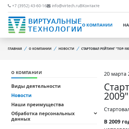
О КОМПАНИИ
НАШИ РАБОТЫ
+7 (3952) 43-60-16
info@virtech.ru
ВКонтакте
ВИДЫ ДЕЯТЕЛЬНОСТИ
О КОМПАНИИ
НА
НОВОСТИ
ВИДЫ ДЕЯТЕЛЬНОСТИ
НАШИ ПРЕИМУЩЕСТВА
ГЛАВНАЯ
О КОМПАНИИ
НОВОСТИ
СТАРТОВАЛ РЕЙТИНГ "TOP-10
НОВОСТИ
ОБРАБОТКА
НАШИ ПРЕИМУЩЕСТВА
ПЕРСОНАЛЬНЫХ ДАННЫХ
О КОМПАНИИ
20 марта 
ОБРАБОТКА ПЕРСОНАЛ
ОФИЦИАЛЬНЫЕ
ДАННЫХ
ДОКУМЕНТЫ
Старт
Виды деятельности
ОФИЦИАЛЬНЫЕ ДОКУМ
2009"
Новости
ОБРАТНАЯ СВЯЗЬ
ОБРАТНАЯ СВЯЗЬ
Наши преимущества
ОТЗЫВЫ КЛИЕНТОВ
Cтартова
Обработка персональных
ОТЗЫВЫ КЛИЕНТОВ
данных
В 2009 го