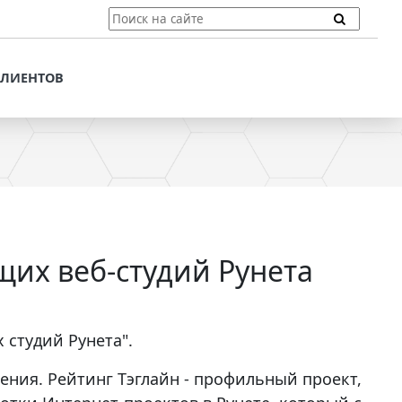
ТЫ
ПОДДЕРЖКА КЛИЕНТОВ
ПРЕДЛОЖЕНИЯ ДЛЯ
КЛИЕНТОВ
ПОТЕНЦИАЛЬНЫХ
КЛИЕНТОВ
ДЛЯ
ЫХ КЛИЕНТОВ
СТАТЬИ И РЕКОМЕНДАЦИИ
ОМЕНДАЦИИ
VT-CMF. СПРАВОЧНАЯ
ИНФОРМАЦИЯ
ОЧНАЯ
ЗАДАТЬ ВОПРОС
щих веб-студий Рунета
 студий Рунета".
ния. Рейтинг Тэглайн - профильный проект,