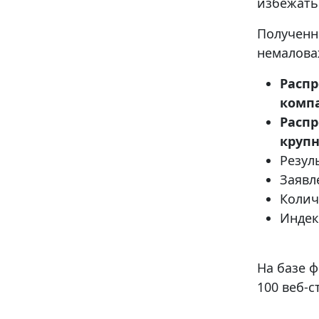
избежать
Полученн
немалова
Распр
компа
Распр
крупн
Резул
Заявл
Колич
Индек
На базе 
100 веб-с