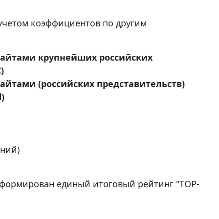
учетом коэффициентов по другим
сайтами крупнейших российских
)
айтами (российских представительств)
)
и
аний)
т сформирован единый итоговый рейтинг "TOP-