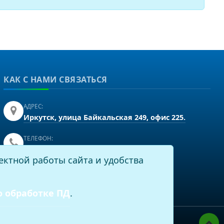
КАК С НАМИ СВЯЗАТЬСЯ
АДРЕС:
Иркутск, улица Байкальская 249, офис 225.
ТЕЛЕФОН:
+7(3952)43-60-16
ектной работы сайта и удобства
EMAIL:
info@virtech.ru
о обработке ПД
.