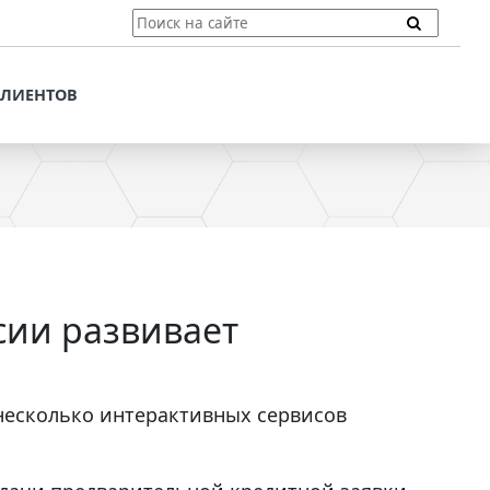
ТЫ
ПОДДЕРЖКА КЛИЕНТОВ
ПРЕДЛОЖЕНИЯ ДЛЯ
КЛИЕНТОВ
ПОТЕНЦИАЛЬНЫХ
КЛИЕНТОВ
ДЛЯ
ЫХ КЛИЕНТОВ
СТАТЬИ И РЕКОМЕНДАЦИИ
ОМЕНДАЦИИ
VT-CMF. СПРАВОЧНАЯ
ИНФОРМАЦИЯ
ОЧНАЯ
ЗАДАТЬ ВОПРОС
сии развивает
 несколько интерактивных сервисов