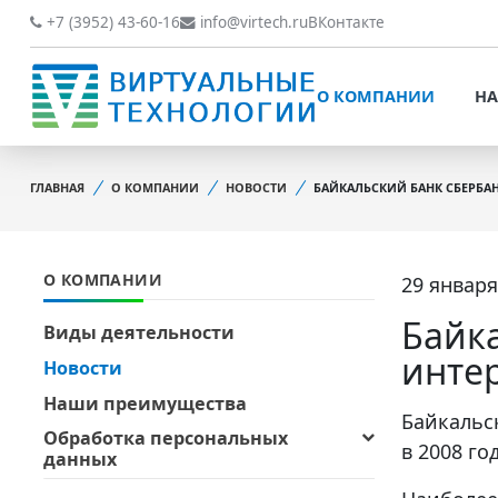
О КОМПАНИИ
НАШИ РАБОТЫ
+7 (3952) 43-60-16
info@virtech.ru
ВКонтакте
ВИДЫ ДЕЯТЕЛЬНОСТИ
О КОМПАНИИ
НА
НОВОСТИ
ВИДЫ ДЕЯТЕЛЬНОСТИ
НАШИ ПРЕИМУЩЕСТВА
ГЛАВНАЯ
О КОМПАНИИ
НОВОСТИ
БАЙКАЛЬСКИЙ БАНК СБЕРБА
НОВОСТИ
ОБРАБОТКА
НАШИ ПРЕИМУЩЕСТВА
ПЕРСОНАЛЬНЫХ ДАННЫХ
О КОМПАНИИ
29 января
ОБРАБОТКА ПЕРСОНАЛ
ОФИЦИАЛЬНЫЕ
ДАННЫХ
ДОКУМЕНТЫ
Байк
Виды деятельности
ОФИЦИАЛЬНЫЕ ДОКУМ
инте
Новости
ОБРАТНАЯ СВЯЗЬ
ОБРАТНАЯ СВЯЗЬ
Наши преимущества
ОТЗЫВЫ КЛИЕНТОВ
Байкальс
Обработка персональных
ОТЗЫВЫ КЛИЕНТОВ
в 2008 год
данных