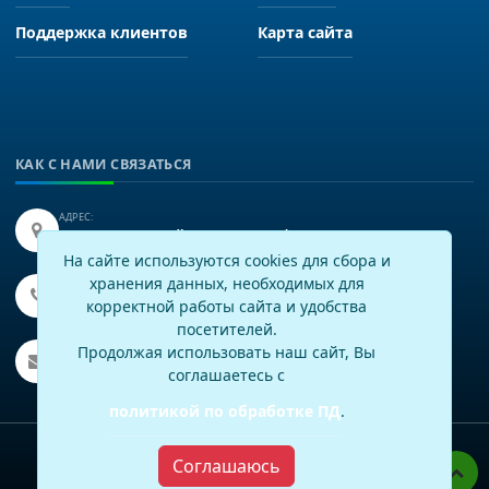
Поддержка клиентов
Карта сайта
КАК С НАМИ СВЯЗАТЬСЯ
АДРЕС:
Иркутск, улица Байкальская 249, офис 225.
На сайте используются cookies для сбора и
хранения данных, необходимых для
ТЕЛЕФОН:
+7(3952)43-60-16
корректной работы сайта и удобства
посетителей.
EMAIL:
Продолжая использовать наш сайт, Вы
info@virtech.ru
соглашаетесь с
политикой по обработке ПД
.
Политика по работе с персональными данными
Соглашаюсь