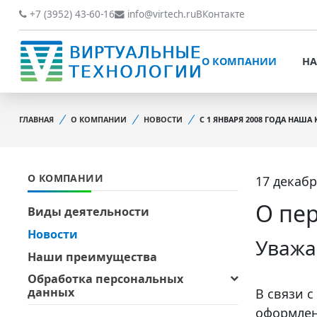
О КОМПАНИИ
НАШИ РАБОТЫ
+7 (3952) 43-60-16
info@virtech.ru
ВКонтакте
ВИДЫ ДЕЯТЕЛЬНОСТИ
О КОМПАНИИ
НА
НОВОСТИ
ВИДЫ ДЕЯТЕЛЬНОСТИ
НАШИ ПРЕИМУЩЕСТВА
ГЛАВНАЯ
О КОМПАНИИ
НОВОСТИ
С 1 ЯНВАРЯ 2008 ГОДА НАШ
НОВОСТИ
ОБРАБОТКА
НАШИ ПРЕИМУЩЕСТВА
ПЕРСОНАЛЬНЫХ ДАННЫХ
О КОМПАНИИ
17 декабр
ОБРАБОТКА ПЕРСОНАЛ
ОФИЦИАЛЬНЫЕ
ДАННЫХ
ДОКУМЕНТЫ
О пер
Виды деятельности
ОФИЦИАЛЬНЫЕ ДОКУМ
Новости
ОБРАТНАЯ СВЯЗЬ
Уважа
ОБРАТНАЯ СВЯЗЬ
Наши преимущества
ОТЗЫВЫ КЛИЕНТОВ
Обработка персональных
ОТЗЫВЫ КЛИЕНТОВ
данных
В связи 
оформлен