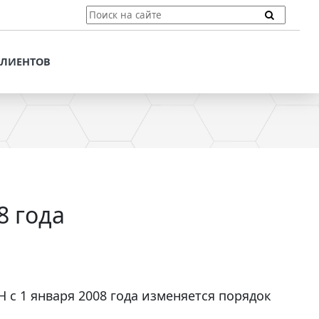
ТЫ
ПОДДЕРЖКА КЛИЕНТОВ
ПРЕДЛОЖЕНИЯ ДЛЯ
КЛИЕНТОВ
ПОТЕНЦИАЛЬНЫХ
КЛИЕНТОВ
ДЛЯ
ЫХ КЛИЕНТОВ
СТАТЬИ И РЕКОМЕНДАЦИИ
ОМЕНДАЦИИ
VT-CMF. СПРАВОЧНАЯ
ИНФОРМАЦИЯ
ОЧНАЯ
ЗАДАТЬ ВОПРОС
8 года
 с 1 января 2008 года изменяется порядок