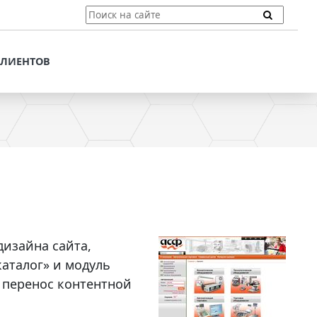
ТЫ
ПОДДЕРЖКА КЛИЕНТОВ
ПРЕДЛОЖЕНИЯ ДЛЯ
КЛИЕНТОВ
ПОТЕНЦИАЛЬНЫХ
КЛИЕНТОВ
ДЛЯ
ЫХ КЛИЕНТОВ
СТАТЬИ И РЕКОМЕНДАЦИИ
ОМЕНДАЦИИ
VT-CMF. СПРАВОЧНАЯ
ИНФОРМАЦИЯ
ОЧНАЯ
ЗАДАТЬ ВОПРОС
дизайна сайта,
аталог» и модуль
 перенос контентной