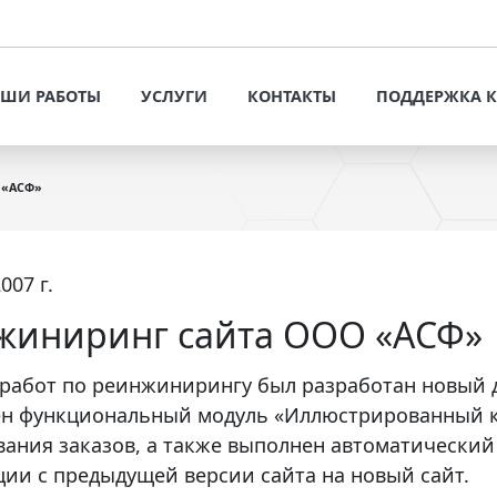
УСЛУГИ
КОНТАК
ОФОРМИТЬ ЗАЯВКУ
ШИ РАБОТЫ
УСЛУГИ
КОНТАКТЫ
ПОДДЕРЖКА 
РАЗРАБОТКА САЙТОВ И
ИНТЕРНЕТ-МАГАЗИНОВ
ОФОРМИТЬ ЗАЯВКУ
ПРЕДЛОЖЕНИЯ 
ПОТЕНЦИАЛЬН
 «АСФ»
РАЗРАБОТКА САЙТОВ И
РЕШЕНИЯ ДЛЯ БИЗНЕСА
ИНТЕРНЕТ-МАГАЗИНОВ
СТАТЬИ И РЕК
ПРОДВИЖЕНИЕ САЙТОВ
РЕШЕНИЯ ДЛЯ БИЗНЕСА
VT-CMF. СПРАВ
007 г.
ИНФОРМАЦИЯ
ЬНЫХ
СИСТЕМНОЕ
ПРОДВИЖЕНИЕ САЙТОВ
СОПРОВОЖДЕНИЕ САЙТОВ
жиниринг сайта ООО «АСФ»
ЗАДАТЬ ВОПРОС
ЕНТЫ
СИСТЕМНОЕ СОПРОВОЖДЕНИЕ
НАПОЛНЕНИЕ САЙТА
САЙТОВ
 работ по реинжинирингу был разработан новый 
КОНТЕНТОМ
н функциональный модуль «Иллюстрированный к
НАПОЛНЕНИЕ САЙТА
АУДИТ САЙТОВ
ания заказов, а также выполнен автоматический
КОНТЕНТОМ
ии с предыдущей версии сайта на новый сайт.
АУДИТ САЙТОВ