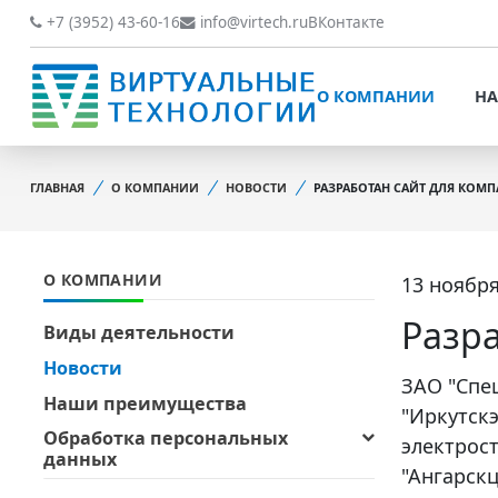
О КОМПАНИИ
НАШИ РАБОТЫ
+7 (3952) 43-60-16
info@virtech.ru
ВКонтакте
ВИДЫ ДЕЯТЕЛЬНОСТИ
О КОМПАНИИ
НА
НОВОСТИ
ВИДЫ ДЕЯТЕЛЬНОСТИ
НАШИ ПРЕИМУЩЕСТВА
ГЛАВНАЯ
О КОМПАНИИ
НОВОСТИ
РАЗРАБОТАН САЙТ ДЛЯ КОМ
НОВОСТИ
ОБРАБОТКА
НАШИ ПРЕИМУЩЕСТВА
ПЕРСОНАЛЬНЫХ ДАННЫХ
О КОМПАНИИ
13 ноября
ОБРАБОТКА ПЕРСОНАЛ
ОФИЦИАЛЬНЫЕ
ДАННЫХ
ДОКУМЕНТЫ
Разр
Виды деятельности
ОФИЦИАЛЬНЫЕ ДОКУМ
Новости
ОБРАТНАЯ СВЯЗЬ
ЗАО "Спе
ОБРАТНАЯ СВЯЗЬ
Наши преимущества
"Иркутск
ОТЗЫВЫ КЛИЕНТОВ
Обработка персональных
электрос
ОТЗЫВЫ КЛИЕНТОВ
данных
"Ангарскц