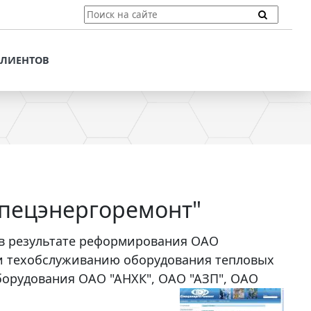
ТЫ
ПОДДЕРЖКА КЛИЕНТОВ
ПРЕДЛОЖЕНИЯ ДЛЯ
КЛИЕНТОВ
ПОТЕНЦИАЛЬНЫХ
КЛИЕНТОВ
ДЛЯ
ЫХ КЛИЕНТОВ
СТАТЬИ И РЕКОМЕНДАЦИИ
ОМЕНДАЦИИ
VT-CMF. СПРАВОЧНАЯ
ИНФОРМАЦИЯ
ОЧНАЯ
ЗАДАТЬ ВОПРОС
Спецэнергоремонт"
 в результате реформирования ОАО
 и техобслуживанию оборудования тепловых
оборудования ОАО "АНХК", ОАО "АЗП", ОАО