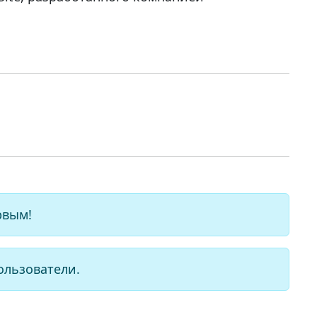
рвым!
ользователи.