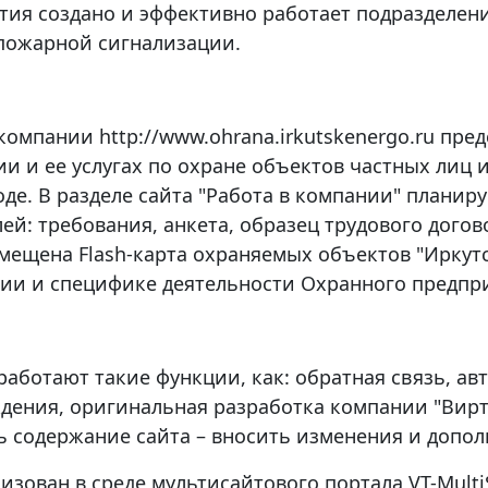
тия создано и эффективно работает подразделен
пожарной сигнализации.
 компании http://www.ohrana.irkutskenergo.ru пр
и и ее услугах по охране объектов частных лиц и
оде. В разделе сайта "Работа в компании" плани
ей: требования, анкета, образец трудового дого
змещена Flash-карта охраняемых объектов "Иркут
фии и специфике деятельности Охранного предпр
работают такие функции, как: обратная связь, а
дения, оригинальная разработка компании "Вирт
ь содержание сайта – вносить изменения и допол
изован в среде мультисайтового портала VT-Mult