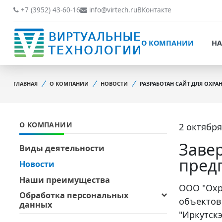
О КОМПАНИИ
НАШИ РАБОТЫ
+7 (3952) 43-60-16
info@virtech.ru
ВКонтакте
ВИДЫ ДЕЯТЕЛЬНОСТИ
О КОМПАНИИ
НА
НОВОСТИ
ВИДЫ ДЕЯТЕЛЬНОСТИ
НАШИ ПРЕИМУЩЕСТВА
ГЛАВНАЯ
О КОМПАНИИ
НОВОСТИ
РАЗРАБОТАН САЙТ ДЛЯ ОХР
НОВОСТИ
ОБРАБОТКА
НАШИ ПРЕИМУЩЕСТВА
ПЕРСОНАЛЬНЫХ ДАННЫХ
О КОМПАНИИ
2 октября
ОБРАБОТКА ПЕРСОНАЛ
ОФИЦИАЛЬНЫЕ
ДАННЫХ
ДОКУМЕНТЫ
Заве
Виды деятельности
ОФИЦИАЛЬНЫЕ ДОКУМ
пред
Новости
ОБРАТНАЯ СВЯЗЬ
ОБРАТНАЯ СВЯЗЬ
Наши преимущества
ОТЗЫВЫ КЛИЕНТОВ
ООО "Охр
Обработка персональных
ОТЗЫВЫ КЛИЕНТОВ
объектов
данных
"Иркутск