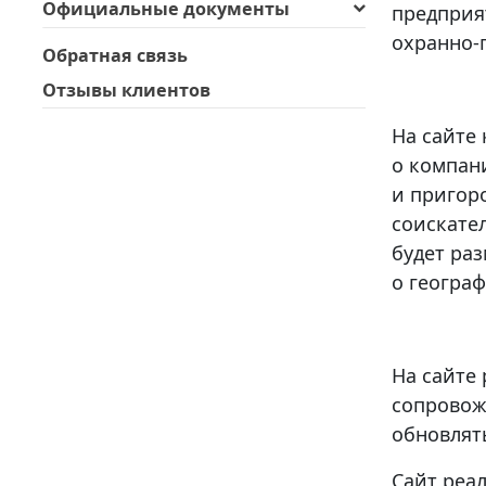
Официальные документы
предприя
охранно-
Обратная связь
Отзывы клиентов
На сайте
о компани
и пригор
соискател
будет ра
о геогра
На сайте 
сопровож
обновлят
Сайт реал