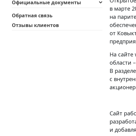
Открытое
Официальные документы
в марте 
Обратная связь
на парит
обеспече
Отзывы клиентов
от Ковык
предприя
На сайте
области –
В раздел
с внутре
акционер
Сайт рабо
разработ
и добавл