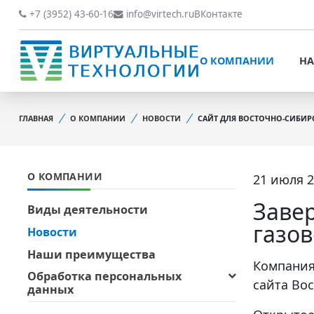
О КОМПАНИИ
НАШИ РАБОТЫ
+7 (3952) 43-60-16
info@virtech.ru
ВКонтакте
ВИДЫ ДЕЯТЕЛЬНОСТИ
О КОМПАНИИ
НА
НОВОСТИ
ВИДЫ ДЕЯТЕЛЬНОСТИ
НАШИ ПРЕИМУЩЕСТВА
ГЛАВНАЯ
О КОМПАНИИ
НОВОСТИ
САЙТ ДЛЯ ВОСТОЧНО-СИБИ
НОВОСТИ
ОБРАБОТКА
НАШИ ПРЕИМУЩЕСТВА
ПЕРСОНАЛЬНЫХ ДАННЫХ
О КОМПАНИИ
21 июля 2
ОБРАБОТКА ПЕРСОНАЛ
ОФИЦИАЛЬНЫЕ
ДАННЫХ
ДОКУМЕНТЫ
Заве
Виды деятельности
ОФИЦИАЛЬНЫЕ ДОКУМ
газо
Новости
ОБРАТНАЯ СВЯЗЬ
ОБРАТНАЯ СВЯЗЬ
Наши преимущества
ОТЗЫВЫ КЛИЕНТОВ
Компания
Обработка персональных
ОТЗЫВЫ КЛИЕНТОВ
сайта Во
данных