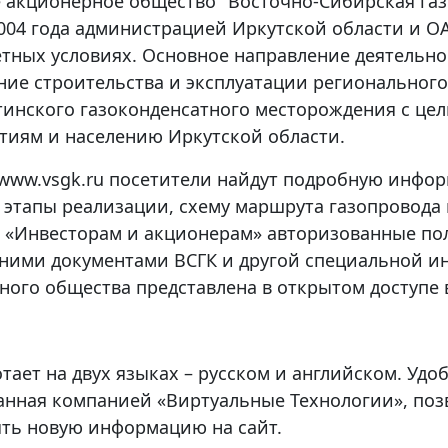
 акционерное общество "Восточно-Сибирская газ
2004 года администрацией Иркутской области и 
етных условиях. Основное направление деятельно
ние строительства и эксплуатации регионального
тинского газоконденсатного месторождения с цел
тиям и населению Иркутской области.
 www.vsgk.ru посетители найдут подробную инфо
 этапы реализации, схему маршрута газопровода 
е «Инвесторам и акционерам» авторизованные по
нними документами ВСГК и другой специальной и
ного общества представлена в открытом доступе в
тает на двух языках – русском и английском. Уд
анная компанией «Виртуальные Технологии», поз
ять новую информацию на сайт.