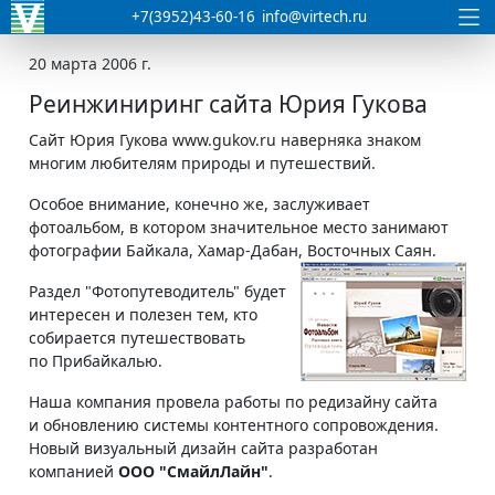
+7(3952)43-60-16
info@virtech.ru
20 марта 2006 г.
Реинжиниринг сайта Юрия Гукова
Сайт Юрия Гукова www.gukov.ru наверняка знаком
многим любителям природы и путешествий.
Особое внимание, конечно же, заслуживает
фотоальбом, в котором значительное место занимают
фотографии Байкала, Хамар-Дабан, Восточных Саян.
Раздел "Фотопутеводитель" будет
интересен и полезен тем, кто
собирается путешествовать
по Прибайкалью.
Наша компания провела работы по редизайну сайта
и обновлению системы контентного сопровождения.
Новый визуальный дизайн сайта разработан
компанией
ООО "СмайлЛайн"
.