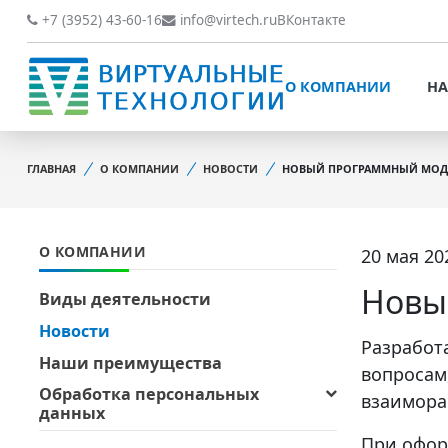
О КОМПАНИИ
НАШИ РАБОТЫ
+7 (3952) 43-60-16
info@virtech.ru
ВКонтакте
ВИДЫ ДЕЯТЕЛЬНОСТИ
О КОМПАНИИ
НА
НОВОСТИ
ВИДЫ ДЕЯТЕЛЬНОСТИ
НАШИ ПРЕИМУЩЕСТВА
ГЛАВНАЯ
О КОМПАНИИ
НОВОСТИ
НОВЫЙ ПРОГРАММНЫЙ МОДУ
НОВОСТИ
ОБРАБОТКА
НАШИ ПРЕИМУЩЕСТВА
ПЕРСОНАЛЬНЫХ ДАННЫХ
О КОМПАНИИ
20 мая 202
ОБРАБОТКА ПЕРСОНАЛ
ОФИЦИАЛЬНЫЕ
ДАННЫХ
ДОКУМЕНТЫ
Новы
Виды деятельности
ОФИЦИАЛЬНЫЕ ДОКУМ
Новости
ОБРАТНАЯ СВЯЗЬ
Разработ
ОБРАТНАЯ СВЯЗЬ
Наши преимущества
вопросам
ОТЗЫВЫ КЛИЕНТОВ
Обработка персональных
взаимора
ОТЗЫВЫ КЛИЕНТОВ
данных
При офор