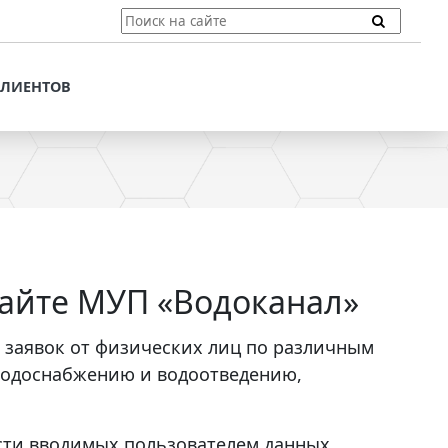
ТЫ
ПОДДЕРЖКА КЛИЕНТОВ
ПРЕДЛОЖЕНИЯ ДЛЯ
КЛИЕНТОВ
ПОТЕНЦИАЛЬНЫХ
КЛИЕНТОВ
ДЛЯ
ЫХ КЛИЕНТОВ
СТАТЬИ И РЕКОМЕНДАЦИИ
ОМЕНДАЦИИ
VT-CMF. СПРАВОЧНАЯ
ИНФОРМАЦИЯ
ОЧНАЯ
ЗАДАТЬ ВОПРОС
айте МУП «Водоканал»
 заявок от физических лиц по различным
водоснабжению и водоотведению,
сти вводимых пользователем данных.