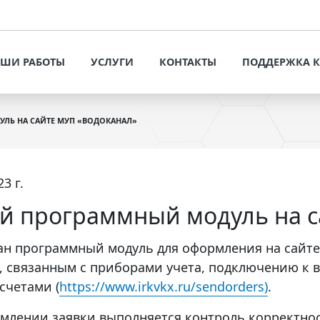
УСЛУГИ
КОНТАК
ОФОРМИТЬ ЗАЯВКУ
ШИ РАБОТЫ
УСЛУГИ
КОНТАКТЫ
ПОДДЕРЖКА 
РАЗРАБОТКА САЙТОВ И
ИНТЕРНЕТ-МАГАЗИНОВ
ОФОРМИТЬ ЗАЯВКУ
ПРЕДЛОЖЕНИЯ 
ПОТЕНЦИАЛЬН
ЛЬ НА САЙТЕ МУП «ВОДОКАНАЛ»
РАЗРАБОТКА САЙТОВ И
РЕШЕНИЯ ДЛЯ БИЗНЕСА
ИНТЕРНЕТ-МАГАЗИНОВ
СТАТЬИ И РЕК
ПРОДВИЖЕНИЕ САЙТОВ
РЕШЕНИЯ ДЛЯ БИЗНЕСА
VT-CMF. СПРАВ
3 г.
ИНФОРМАЦИЯ
ЬНЫХ
СИСТЕМНОЕ
ПРОДВИЖЕНИЕ САЙТОВ
СОПРОВОЖДЕНИЕ САЙТОВ
й программный модуль на с
ЗАДАТЬ ВОПРОС
ЕНТЫ
СИСТЕМНОЕ СОПРОВОЖДЕНИЕ
НАПОЛНЕНИЕ САЙТА
САЙТОВ
ан программный модуль для оформления на сайте
КОНТЕНТОМ
, связанным с приборами учета, подключению к 
НАПОЛНЕНИЕ САЙТА
АУДИТ САЙТОВ
счетами (
https://www.irkvkx.ru/sendorders)
.
КОНТЕНТОМ
АУДИТ САЙТОВ
млении заявки выполняется контроль корректно