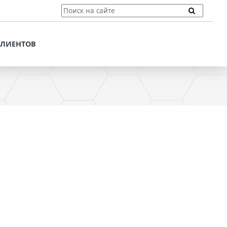
ТЫ
ПОДДЕРЖКА КЛИЕНТОВ
ПРЕДЛОЖЕНИЯ ДЛЯ
КЛИЕНТОВ
ПОТЕНЦИАЛЬНЫХ
КЛИЕНТОВ
ДЛЯ
ЫХ КЛИЕНТОВ
СТАТЬИ И РЕКОМЕНДАЦИИ
ОМЕНДАЦИИ
VT-CMF. СПРАВОЧНАЯ
ИНФОРМАЦИЯ
ОЧНАЯ
ЗАДАТЬ ВОПРОС