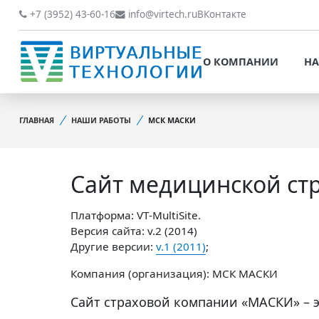
О КОМПАНИИ
НАШИ РАБОТЫ
+7 (3952) 43-60-16
info@virtech.ru
ВКонтакте
ВИДЫ ДЕЯТЕЛЬНОСТИ
О КОМПАНИИ
НА
НОВОСТИ
ВИДЫ ДЕЯТЕЛЬНОСТИ
НАШИ ПРЕИМУЩЕСТВА
ГЛАВНАЯ
НАШИ РАБОТЫ
МСК МАСКИ
НОВОСТИ
ОБРАБОТКА
НАШИ ПРЕИМУЩЕСТВА
ПЕРСОНАЛЬНЫХ ДАННЫХ
Сайт медицинской с
ОБРАБОТКА ПЕРСОНАЛ
ОФИЦИАЛЬНЫЕ
ДАННЫХ
ДОКУМЕНТЫ
Платформа: VT-MultiSite.
ОФИЦИАЛЬНЫЕ ДОКУМ
Версия сайта: v.2 (2014)
ОБРАТНАЯ СВЯЗЬ
Другие версии:
v.1 (2011)
;
ОБРАТНАЯ СВЯЗЬ
ОТЗЫВЫ КЛИЕНТОВ
Компания (организация): МСК МАСКИ
ОТЗЫВЫ КЛИЕНТОВ
Сайт страховой компании «МАСКИ» – 