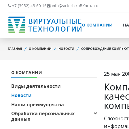
О КОМПАНИИ
НАШИ РАБОТЫ
+7 (3952) 43-60-16
info@virtech.ru
ВКонтакте
ВИДЫ ДЕЯТЕЛЬНОСТИ
О КОМПАНИИ
НА
НОВОСТИ
ВИДЫ ДЕЯТЕЛЬНОСТИ
НАШИ ПРЕИМУЩЕСТВА
ГЛАВНАЯ
О КОМПАНИИ
НОВОСТИ
СОПРОВОЖДЕНИЕ КОМПЬЮТЕ
НОВОСТИ
ОБРАБОТКА
НАШИ ПРЕИМУЩЕСТВА
ПЕРСОНАЛЬНЫХ ДАННЫХ
О КОМПАНИИ
25 мая 200
ОБРАБОТКА ПЕРСОНАЛ
ОФИЦИАЛЬНЫЕ
ДАННЫХ
ДОКУМЕНТЫ
Комп
Виды деятельности
ОФИЦИАЛЬНЫЕ ДОКУМ
каче
Новости
ОБРАТНАЯ СВЯЗЬ
комп
ОБРАТНАЯ СВЯЗЬ
Наши преимущества
ОТЗЫВЫ КЛИЕНТОВ
Обработка персональных
ОТЗЫВЫ КЛИЕНТОВ
Сложност
данных
информац