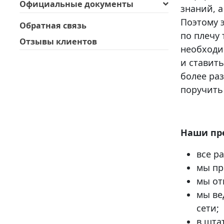
Официальные документы
знаний, 
Поэтому 
Обратная связь
по плечу
Отзывы клиентов
необходи
и ставить
более ра
поручить 
Наши пр
все р
мы пр
мы от
мы ве
сети;
в шта