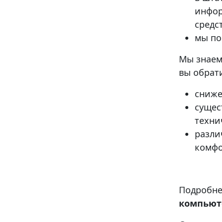
инфор
средс
мы по
Мы знаем
вы обрат
сниже
сущес
техни
разли
комфо
Подробне
компьют