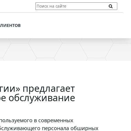
ТЫ
ПОДДЕРЖКА КЛИЕНТОВ
ПРЕДЛОЖЕНИЯ ДЛЯ
КЛИЕНТОВ
ПОТЕНЦИАЛЬНЫХ
КЛИЕНТОВ
ДЛЯ
ЫХ КЛИЕНТОВ
СТАТЬИ И РЕКОМЕНДАЦИИ
ОМЕНДАЦИИ
VT-CMF. СПРАВОЧНАЯ
ИНФОРМАЦИЯ
ОЧНАЯ
ЗАДАТЬ ВОПРОС
гии» предлагает
ое обслуживание
пользуемого в современных
 обслуживающего персонала обширных