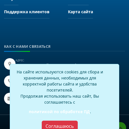
Поддержка клиентов
Карта сайта
КАК С НАМИ СВЯЗАТЬСЯ
АДРЕС:
Иркутск, улица Байкальская 249, офис 225.
На сайте используются cookies для сбора и
хранения данных, необходимых для
ТЕЛЕФОН:
+7(3952)43-60-16
корректной работы сайта и удобства
посетителей.
EMAIL:
Продолжая использовать наш сайт, Вы
info@virtech.ru
соглашаетесь с
политикой по обработке ПД
.
Политика по работе с персональными данными
Соглашаюсь