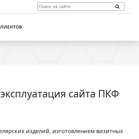
ТЫ
ПОДДЕРЖКА КЛИЕНТОВ
ПРЕДЛОЖЕНИЯ ДЛЯ
КЛИЕНТОВ
ПОТЕНЦИАЛЬНЫХ
КЛИЕНТОВ
ДЛЯ
ЫХ КЛИЕНТОВ
СТАТЬИ И РЕКОМЕНДАЦИИ
ОМЕНДАЦИИ
VT-CMF. СПРАВОЧНАЯ
ИНФОРМАЦИЯ
ОЧНАЯ
ЗАДАТЬ ВОПРОС
 эксплуатация сайта ПКФ
елярских изделий, изготовлением визитных