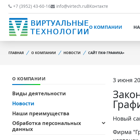
О КОМПАНИИ
НАШИ РАБОТЫ
+7 (3952) 43-60-16
info@virtech.ru
ВКонтакте
ВИДЫ ДЕЯТЕЛЬНОСТИ
О КОМПАНИИ
НА
НОВОСТИ
ВИДЫ ДЕЯТЕЛЬНОСТИ
НАШИ ПРЕИМУЩЕСТВА
ГЛАВНАЯ
О КОМПАНИИ
НОВОСТИ
САЙТ ПКФ ГРАФИКА+
НОВОСТИ
ОБРАБОТКА
НАШИ ПРЕИМУЩЕСТВА
ПЕРСОНАЛЬНЫХ ДАННЫХ
О КОМПАНИИ
3 июня 20
ОБРАБОТКА ПЕРСОНАЛ
ОФИЦИАЛЬНЫЕ
ДАННЫХ
ДОКУМЕНТЫ
Зако
Виды деятельности
ОФИЦИАЛЬНЫЕ ДОКУМ
Граф
Новости
ОБРАТНАЯ СВЯЗЬ
ОБРАТНАЯ СВЯЗЬ
Наши преимущества
ОТЗЫВЫ КЛИЕНТОВ
Новый са
Обработка персональных
ОТЗЫВЫ КЛИЕНТОВ
данных
Фирма "Г